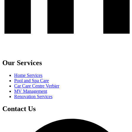
Our Services
Home Services
Pool and Spa Care
Car Care Centre Verbier
MV Management
Renovation Services
Contact Us