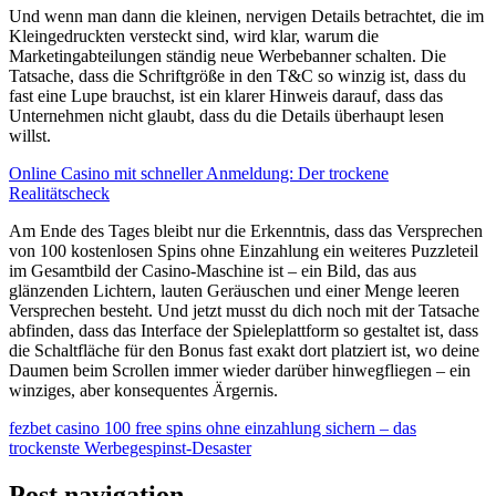
Und wenn man dann die kleinen, nervigen Details betrachtet, die im
Kleingedruckten versteckt sind, wird klar, warum die
Marketingabteilungen ständig neue Werbebanner schalten. Die
Tatsache, dass die Schriftgröße in den T&C so winzig ist, dass du
fast eine Lupe brauchst, ist ein klarer Hinweis darauf, dass das
Unternehmen nicht glaubt, dass du die Details überhaupt lesen
willst.
Online Casino mit schneller Anmeldung: Der trockene
Realitätscheck
Am Ende des Tages bleibt nur die Erkenntnis, dass das Versprechen
von 100 kostenlosen Spins ohne Einzahlung ein weiteres Puzzleteil
im Gesamtbild der Casino‑Maschine ist – ein Bild, das aus
glänzenden Lichtern, lauten Geräuschen und einer Menge leeren
Versprechen besteht. Und jetzt musst du dich noch mit der Tatsache
abfinden, dass das Interface der Spieleplattform so gestaltet ist, dass
die Schaltfläche für den Bonus fast exakt dort platziert ist, wo deine
Daumen beim Scrollen immer wieder darüber hinwegfliegen – ein
winziges, aber konsequentes Ärgernis.
fezbet casino 100 free spins ohne einzahlung sichern – das
trockenste Werbegespinst‑Desaster
Post navigation