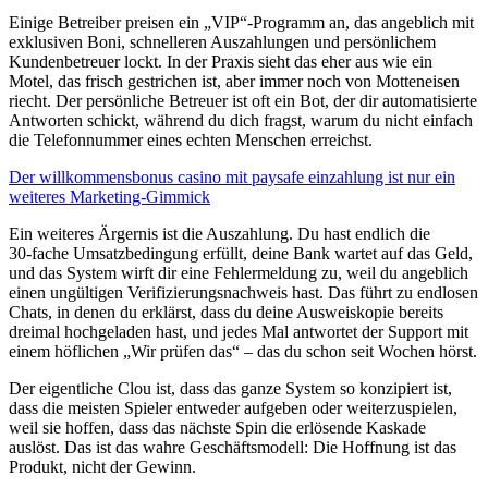
Einige Betreiber preisen ein „VIP“-Programm an, das angeblich mit
exklusiven Boni, schnelleren Auszahlungen und persönlichem
Kundenbetreuer lockt. In der Praxis sieht das eher aus wie ein
Motel, das frisch gestrichen ist, aber immer noch von Motteneisen
riecht. Der persönliche Betreuer ist oft ein Bot, der dir automatisierte
Antworten schickt, während du dich fragst, warum du nicht einfach
die Telefonnummer eines echten Menschen erreichst.
Der willkommensbonus casino mit paysafe einzahlung ist nur ein
weiteres Marketing-Gimmick
Ein weiteres Ärgernis ist die Auszahlung. Du hast endlich die
30‑fache Umsatzbedingung erfüllt, deine Bank wartet auf das Geld,
und das System wirft dir eine Fehlermeldung zu, weil du angeblich
einen ungültigen Verifizierungsnachweis hast. Das führt zu endlosen
Chats, in denen du erklärst, dass du deine Ausweiskopie bereits
dreimal hochgeladen hast, und jedes Mal antwortet der Support mit
einem höflichen „Wir prüfen das“ – das du schon seit Wochen hörst.
Der eigentliche Clou ist, dass das ganze System so konzipiert ist,
dass die meisten Spieler entweder aufgeben oder weiterzuspielen,
weil sie hoffen, dass das nächste Spin die erlösende Kaskade
auslöst. Das ist das wahre Geschäftsmodell: Die Hoffnung ist das
Produkt, nicht der Gewinn.