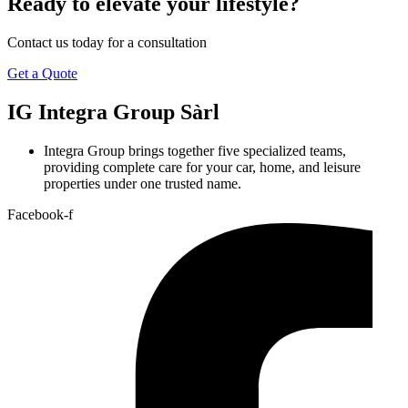
Ready to elevate your lifestyle?
Contact us today for a consultation
Get a Quote
IG
Integra Group Sàrl
Integra Group brings together five specialized teams,
providing complete care for your car, home, and leisure
properties under one trusted name.
Facebook-f