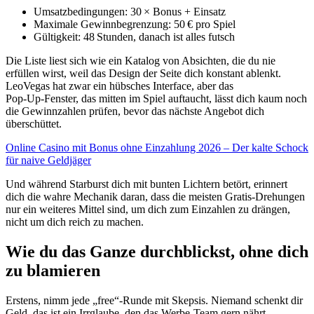
Umsatzbedingungen: 30 × Bonus + Einsatz
Maximale Gewinnbegrenzung: 50 € pro Spiel
Gültigkeit: 48 Stunden, danach ist alles futsch
Die Liste liest sich wie ein Katalog von Absichten, die du nie
erfüllen wirst, weil das Design der Seite dich konstant ablenkt.
LeoVegas hat zwar ein hübsches Interface, aber das
Pop‑Up‑Fenster, das mitten im Spiel auftaucht, lässt dich kaum noch
die Gewinnzahlen prüfen, bevor das nächste Angebot dich
überschüttet.
Online Casino mit Bonus ohne Einzahlung 2026 – Der kalte Schock
für naive Geldjäger
Und während Starburst dich mit bunten Lichtern betört, erinnert
dich die wahre Mechanik daran, dass die meisten Gratis‑Drehungen
nur ein weiteres Mittel sind, um dich zum Einzahlen zu drängen,
nicht um dich reich zu machen.
Wie du das Ganze durchblickst, ohne dich
zu blamieren
Erstens, nimm jede „free“‑Runde mit Skepsis. Niemand schenkt dir
Geld, das ist ein Irrglaube, den das Werbe‑Team gern nährt.