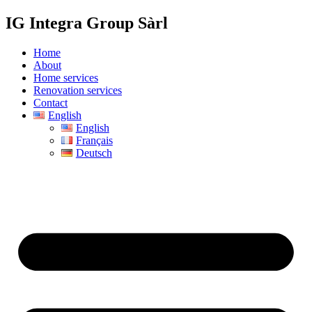
IG
Integra Group Sàrl
Home
About
Home services
Renovation services
Contact
English
English
Français
Deutsch