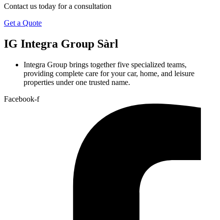
Contact us today for a consultation
Get a Quote
IG
Integra Group Sàrl
Integra Group brings together five specialized teams,
providing complete care for your car, home, and leisure
properties under one trusted name.
Facebook-f