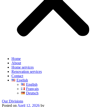
Home
About
Home services
Renovation services
Contact
English
English
Français
Deutsch
Our Divisions
Posted on
April 12, 2026
by