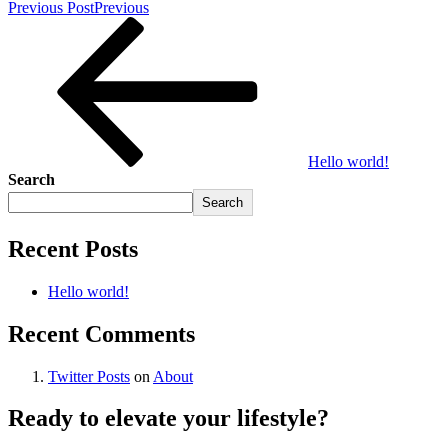
Previous Post
Previous
Hello world!
Search
Search
Recent Posts
Hello world!
Recent Comments
Twitter Posts
on
About
Ready to elevate your lifestyle?