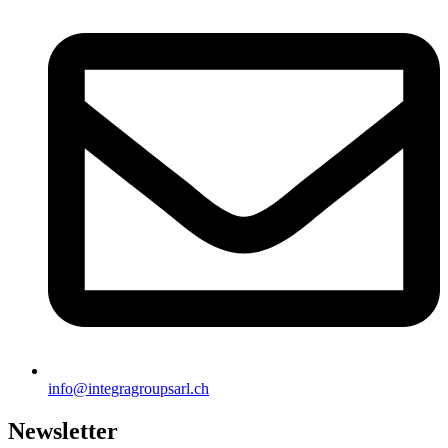
info@integragroupsarl.ch
Newsletter