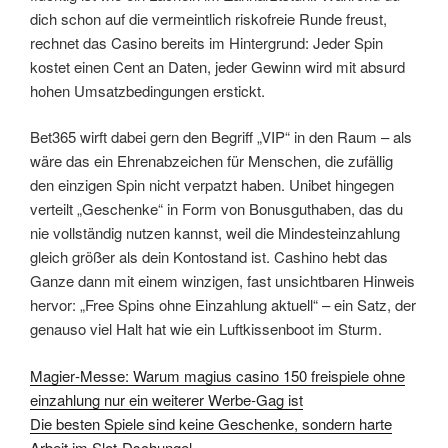
dich schon auf die vermeintlich riskofreie Runde freust,
rechnet das Casino bereits im Hintergrund: Jeder Spin
kostet einen Cent an Daten, jeder Gewinn wird mit absurd
hohen Umsatzbedingungen erstickt.
Bet365 wirft dabei gern den Begriff „VIP“ in den Raum – als
wäre das ein Ehrenabzeichen für Menschen, die zufällig
den einzigen Spin nicht verpatzt haben. Unibet hingegen
verteilt „Geschenke“ in Form von Bonusguthaben, das du
nie vollständig nutzen kannst, weil die Mindesteinzahlung
gleich größer als dein Kontostand ist. Cashino hebt das
Ganze dann mit einem winzigen, fast unsichtbaren Hinweis
hervor: „Free Spins ohne Einzahlung aktuell“ – ein Satz, der
genauso viel Halt hat wie ein Luftkissenboot im Sturm.
Magier‑Messe: Warum magius casino 150 freispiele ohne
einzahlung nur ein weiterer Werbe‑Gag ist
Die besten Spiele sind keine Geschenke, sondern harte
Arbeit im Slot-Dschungel