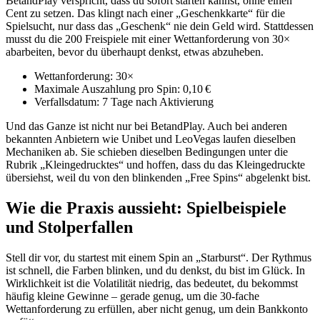
BetandPlay verspricht, dass du sofort starten kannst, ohne einen
Cent zu setzen. Das klingt nach einer „Geschenkkarte“ für die
Spielsucht, nur dass das „Geschenk“ nie dein Geld wird. Stattdessen
musst du die 200 Freispiele mit einer Wettanforderung von 30×
abarbeiten, bevor du überhaupt denkst, etwas abzuheben.
Wettanforderung: 30×
Maximale Auszahlung pro Spin: 0,10 €
Verfallsdatum: 7 Tage nach Aktivierung
Und das Ganze ist nicht nur bei BetandPlay. Auch bei anderen
bekannten Anbietern wie Unibet und LeoVegas laufen dieselben
Mechaniken ab. Sie schieben dieselben Bedingungen unter die
Rubrik „Kleingedrucktes“ und hoffen, dass du das Kleingedruckte
übersiehst, weil du von den blinkenden „Free Spins“ abgelenkt bist.
Wie die Praxis aussieht: Spielbeispiele
und Stolperfallen
Stell dir vor, du startest mit einem Spin an „Starburst“. Der Rythmus
ist schnell, die Farben blinken, und du denkst, du bist im Glück. In
Wirklichkeit ist die Volatilität niedrig, das bedeutet, du bekommst
häufig kleine Gewinne – gerade genug, um die 30‑fache
Wettanforderung zu erfüllen, aber nicht genug, um dein Bankkonto