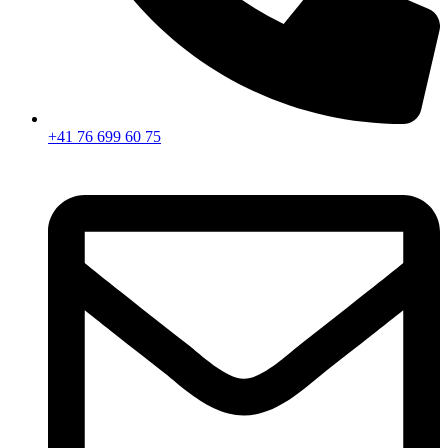
+41 76 699 60 75