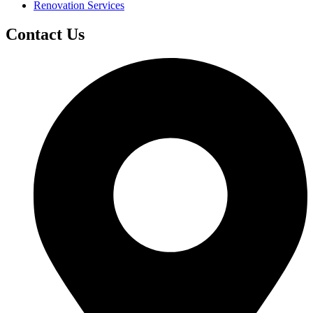
Renovation Services
Contact Us