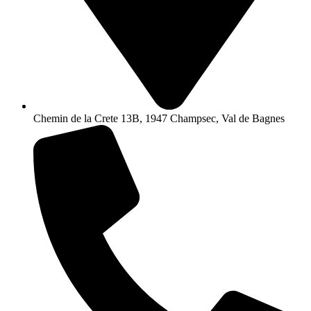
Chemin de la Crete 13B, 1947 Champsec, Val de Bagnes