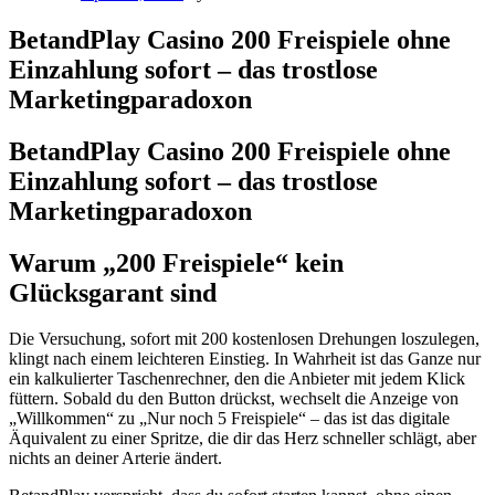
BetandPlay Casino 200 Freispiele ohne
Einzahlung sofort – das trostlose
Marketingparadoxon
BetandPlay Casino 200 Freispiele ohne
Einzahlung sofort – das trostlose
Marketingparadoxon
Warum „200 Freispiele“ kein
Glücksgarant sind
Die Versuchung, sofort mit 200 kostenlosen Drehungen loszulegen,
klingt nach einem leichteren Einstieg. In Wahrheit ist das Ganze nur
ein kalkulierter Taschenrechner, den die Anbieter mit jedem Klick
füttern. Sobald du den Button drückst, wechselt die Anzeige von
„Willkommen“ zu „Nur noch 5 Freispiele“ – das ist das digitale
Äquivalent zu einer Spritze, die dir das Herz schneller schlägt, aber
nichts an deiner Arterie ändert.