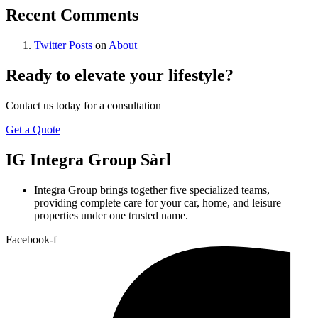
Recent Comments
Twitter Posts
on
About
Ready to elevate your lifestyle?
Contact us today for a consultation
Get a Quote
IG
Integra Group Sàrl
Integra Group brings together five specialized teams,
providing complete care for your car, home, and leisure
properties under one trusted name.
Facebook-f