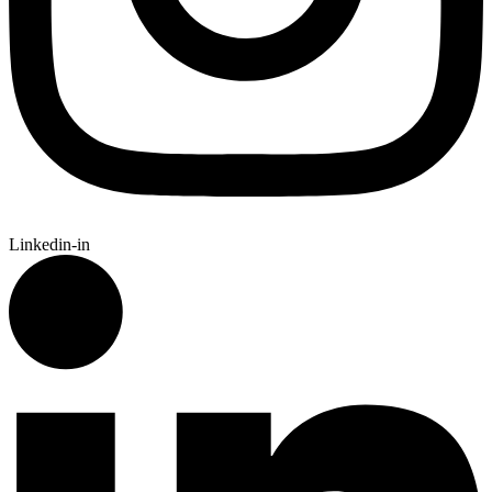
Linkedin-in