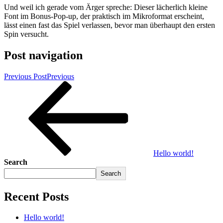
Und weil ich gerade vom Ärger spreche: Dieser lächerlich kleine
Font im Bonus‑Pop‑up, der praktisch im Mikroformat erscheint,
lässt einen fast das Spiel verlassen, bevor man überhaupt den ersten
Spin versucht.
Post navigation
Previous Post
Previous
Hello world!
Search
Search
Recent Posts
Hello world!