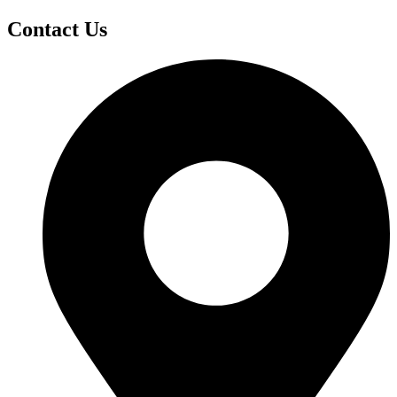
Contact Us