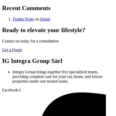
Recent Comments
Twitter Posts
on
About
Ready to elevate your lifestyle?
Contact us today for a consultation
Get a Quote
IG
Integra Group Sàrl
Integra Group brings together five specialized teams,
providing complete care for your car, home, and leisure
properties under one trusted name.
Facebook-f