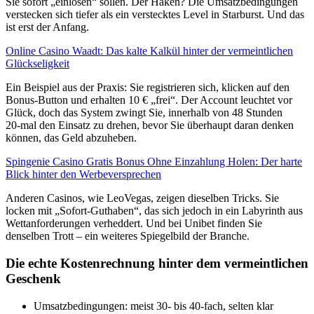
Sie sofort „einlösen“ sollen. Der Haken? Die Umsatzbedingungen
verstecken sich tiefer als ein verstecktes Level in Starburst. Und das
ist erst der Anfang.
Online Casino Waadt: Das kalte Kalkül hinter der vermeintlichen
Glückseligkeit
Ein Beispiel aus der Praxis: Sie registrieren sich, klicken auf den
Bonus‑Button und erhalten 10 € „frei“. Der Account leuchtet vor
Glück, doch das System zwingt Sie, innerhalb von 48 Stunden
20‑mal den Einsatz zu drehen, bevor Sie überhaupt daran denken
können, das Geld abzuheben.
Spingenie Casino Gratis Bonus Ohne Einzahlung Holen: Der harte
Blick hinter den Werbeversprechen
Anderen Casinos, wie LeoVegas, zeigen dieselben Tricks. Sie
locken mit „Sofort-Guthaben“, das sich jedoch in ein Labyrinth aus
Wettanforderungen verheddert. Und bei Unibet finden Sie
denselben Trott – ein weiteres Spiegelbild der Branche.
Die echte Kostenrechnung hinter dem vermeintlichen
Geschenk
Umsatzbedingungen: meist 30‑ bis 40‑fach, selten klar