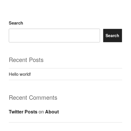
Search
Search
Recent Posts
Hello world!
Recent Comments
Twitter Posts
on
About