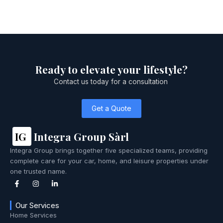
Ready to elevate your lifestyle?
Contact us today for a consultation
Get a Quote
IG
Integra Group Sàrl
Integra Group brings together five specialized teams, providing
complete care for your car, home, and leisure properties under
one trusted name.
Our Services
Home Services