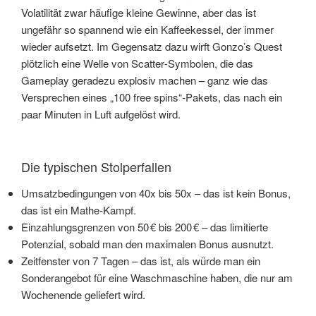
Volatilität zwar häufige kleine Gewinne, aber das ist
ungefähr so spannend wie ein Kaffeekessel, der immer
wieder aufsetzt. Im Gegensatz dazu wirft Gonzo’s Quest
plötzlich eine Welle von Scatter‑Symbolen, die das
Gameplay geradezu explosiv machen – ganz wie das
Versprechen eines „100 free spins“-Pakets, das nach ein
paar Minuten in Luft aufgelöst wird.
Die typischen Stolperfallen
Umsatzbedingungen von 40x bis 50x – das ist kein Bonus,
das ist ein Mathe‑Kampf.
Einzahlungsgrenzen von 50 € bis 200 € – das limitierte
Potenzial, sobald man den maximalen Bonus ausnutzt.
Zeitfenster von 7 Tagen – das ist, als würde man ein
Sonderangebot für eine Waschmaschine haben, die nur am
Wochenende geliefert wird.