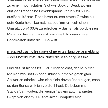
zu einem hochvolatilen Slot wie Book of Dead, wo ein
einziger Treffer eine Gewinnspanne von bis zu 500 %
auslösen könnte. Doch bevor du den ersten Gewinn auf
dein Konto holen kannst, hast du immer noch einen
Umsatz von 4 000 € zu erledigen – das ist, als ob du einen
Marathon laufen müsstest, während dir jemand einen
Sandkasten unter die Füße wirft.
magicred casino freispiele ohne einzahlung bei anmeldung
– der unverblümte Blick hinter die Marketing‑Maske
Und das ist nicht alles. Der Kundendienst, der bei vielen
Marken wie Bet365 oder Unibet nur mit vorgefertigten
Antworten arbeitet, wird dich nicht davon überzeugen, dass
du den Bonus wirklich verdient hast. Du bekommst
Standardantworten, die weniger als ein automatisiertes
Skript von einem 90‑Jahre‑alten Computer sind.