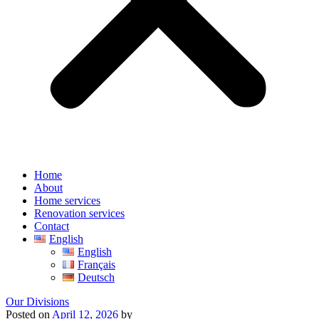
Home
About
Home services
Renovation services
Contact
English
English
Français
Deutsch
Our Divisions
Posted on
April 12, 2026
by