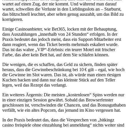
wartet auf einen Zug, der nie kommt. Und während man darauf
wartet, schwellen die Verluste in den Lieblingsslots an – Starburst,
das blitzschnell leuchtet, aber selten genug auszahlt, um das Bild zu
korrigieren.
Einige Casinoanbieter, wie Bet365, locken mit der Behauptung,
dass Auszahlungen „innerhalb von 24 Stunden“ erfolgen. In der
Praxis bedeutet das jedoch meist, dass ein Support-Mitarbeiter erst
dann reagiert, wenn das Ticket bereits mehrmals eskaliert wurde.
Das ist das wahre „VIP“-Erlebnis: ein teurer Motel mit frischer
Farbe, das aber kein Bett hat, auf dem Sie schlafen können.
Die wenigen, die es schaffen, das Geld zu sichern, finden später
heraus, dass die Gewinnbeschränkung bei 10 € gilt – egal, wie hoch
die Gewinne im Slot waren. Das ist, als würde man einen riesigen
Kuchen backen und dann nur das kleinste Stück auf den Teller
legen, weil das Rezept das verlangt.
Ein weiteres Ärgernis: Die meisten „kostenlosen“ Spins werden nur
in einer einzigen Session gewährt. Sobald das Browserfenster
geschlossen ist, verschwinden die Chancen, und das Bonusguthaben
verfällt, wie ein altes Popcorn, das jemand im Kino vergessen hat.
In der Praxis bedeutet das, dass die Versprechen von „bitkingz
casino freispiele ohne einzahlung bei anmeldung“ nichts weiter sind