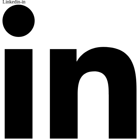
Linkedin-in