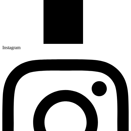
Instagram