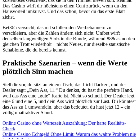
kostenloses Geschenk, das sie in den Himmel hieven soll. Realität:
Das Casino wirft dir höchstens einen Cent zurück, wenn du den
Hausvorteil umkurvst. Und das schon, bevor du das erste Blatt
ziehst.
Bet365 versucht, das mit schillernden Werbebannern zu
verschleiern, aber die Zahlen ändern sich nicht. Unibet wirft
denselben langweiligen Stolz in die Runde, während 888casino den
gleichen Trott wiederholt – nichts Neues, nur dieselbe statistische
Schablone, die du bereits kennst.
Praktische Szenarien – wenn die Werte
plötzlich Sinn machen
Stell dir vor, du sitzt an einem Tisch, das Licht flackert, und der
Dealer sagt: „Dein Ass, 11.“ Du denkst, du hast die perfekte Hand,
weil das Ass eine „gute“ Karte ist. Nicht so schnell. Der Dealer legt
eine 6 und eine 5, und dein Ass wird plötzlich zur Last. Du könntest
das Ass zu 1 umwandeln, aber das bedeutet, du hast jetzt 12 – ein
völlig unattraktiver Stand.
Online Casino ohne Wartezeit Auszahlung: Der harte Realitäts-
Check
Online Casino Echtgeld Ohne Limit: Warum das wahre Problem nie