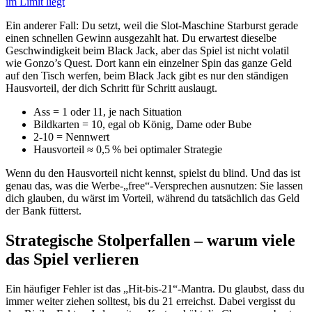
im Limit liegt
Ein anderer Fall: Du setzt, weil die Slot‑Maschine Starburst gerade
einen schnellen Gewinn ausgezahlt hat. Du erwartest dieselbe
Geschwindigkeit beim Black Jack, aber das Spiel ist nicht volatil
wie Gonzo’s Quest. Dort kann ein einzelner Spin das ganze Geld
auf den Tisch werfen, beim Black Jack gibt es nur den ständigen
Hausvorteil, der dich Schritt für Schritt auslaugt.
Ass = 1 oder 11, je nach Situation
Bildkarten = 10, egal ob König, Dame oder Bube
2‑10 = Nennwert
Hausvorteil ≈ 0,5 % bei optimaler Strategie
Wenn du den Hausvorteil nicht kennst, spielst du blind. Und das ist
genau das, was die Werbe‑„free“-Versprechen ausnutzen: Sie lassen
dich glauben, du wärst im Vorteil, während du tatsächlich das Geld
der Bank fütterst.
Strategische Stolperfallen – warum viele
das Spiel verlieren
Ein häufiger Fehler ist das „Hit‑bis‑21“-Mantra. Du glaubst, dass du
immer weiter ziehen solltest, bis du 21 erreichst. Dabei vergisst du