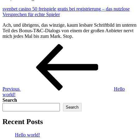
svenbet casino 50 freispiele gratis bei registrierung – das nutzlose
Versprechen für echte Spieler
Ach, und übrigens, das winzige, kaum lesbare Schriftbild im unteren
Teil des Bonus‑T&C‑Dialogs von einem der großen Anbieter nervt
mich jedes Mal bis zum Mark. Stop.
Post
Previous
Post
navigation
Previous
Hello
world!
Search
Search
Recent Posts
Hello world!