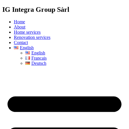
IG
Integra Group Sàrl
Home
About
Home services
Renovation services
Contact
English
English
Français
Deutsch