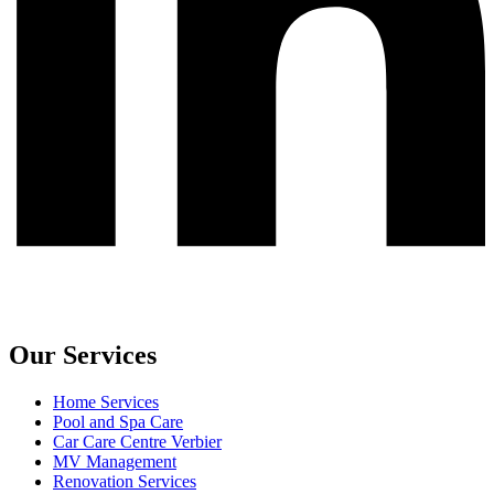
Our Services
Home Services
Pool and Spa Care
Car Care Centre Verbier
MV Management
Renovation Services