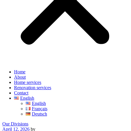
Home
About
Home services
Renovation services
Contact
English
English
Français
Deutsch
Our Divisions
Posted
April 12, 2026
by