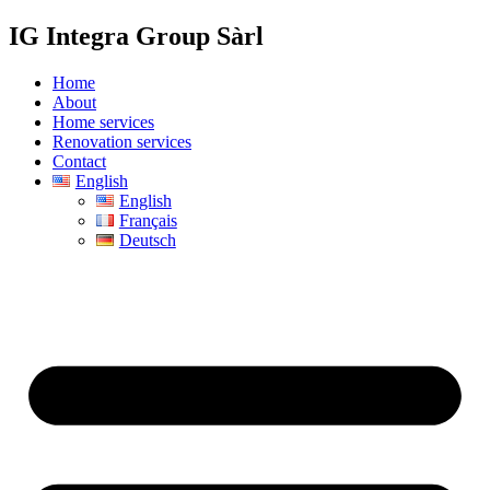
IG
Integra Group Sàrl
Home
About
Home services
Renovation services
Contact
English
English
Français
Deutsch