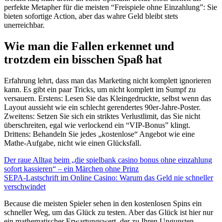
perfekte Metapher für die meisten “Freispiele ohne Einzahlung”: Sie
bieten sofortige Action, aber das wahre Geld bleibt stets
unerreichbar.
Wie man die Fallen erkennet und
trotzdem ein bisschen Spaß hat
Erfahrung lehrt, dass man das Marketing nicht komplett ignorieren
kann. Es gibt ein paar Tricks, um nicht komplett im Sumpf zu
versauern. Erstens: Lesen Sie das Kleingedruckte, selbst wenn das
Layout aussieht wie ein schlecht gerendertes 90er‑Jahre‑Poster.
Zweitens: Setzen Sie sich ein striktes Verlustlimit, das Sie nicht
überschreiten, egal wie verlockend ein “VIP‑Bonus” klingt.
Drittens: Behandeln Sie jedes „kostenlose“ Angebot wie eine
Mathe‑Aufgabe, nicht wie einen Glücksfall.
Der raue Alltag beim „die spielbank casino bonus ohne einzahlung
sofort kassieren“ – ein Märchen ohne Prinz
SEPA-Lastschrift im Online Casino: Warum das Geld nie schneller
verschwindet
Because die meisten Spieler sehen in den kostenlosen Spins ein
schneller Weg, um das Glück zu testen. Aber das Glück ist hier nur
ein mathematischer Erwartungswert, der zu Ihren Ungunsten