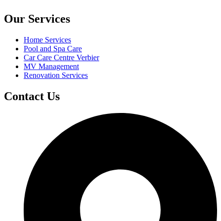
Our Services
Home Services
Pool and Spa Care
Car Care Centre Verbier
MV Management
Renovation Services
Contact Us