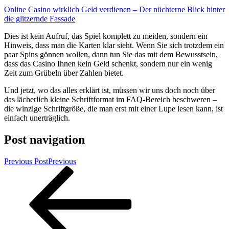
Online Casino wirklich Geld verdienen – Der nüchterne Blick hinter
die glitzernde Fassade
Dies ist kein Aufruf, das Spiel komplett zu meiden, sondern ein
Hinweis, dass man die Karten klar sieht. Wenn Sie sich trotzdem ein
paar Spins gönnen wollen, dann tun Sie das mit dem Bewusstsein,
dass das Casino Ihnen kein Geld schenkt, sondern nur ein wenig
Zeit zum Grübeln über Zahlen bietet.
Und jetzt, wo das alles erklärt ist, müssen wir uns doch noch über
das lächerlich kleine Schriftformat im FAQ‑Bereich beschweren –
die winzige Schriftgröße, die man erst mit einer Lupe lesen kann, ist
einfach unerträglich.
Post navigation
Previous Post
Previous