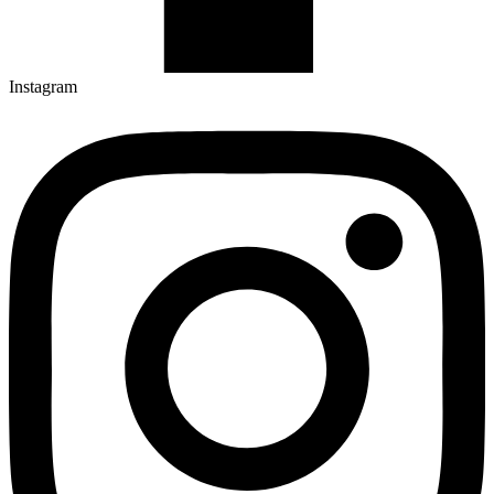
Instagram