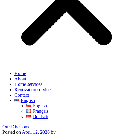
Home
About
Home services
Renovation services
Contact
English
English
Français
Deutsch
Our Divisions
Posted on
April 12, 2026
by