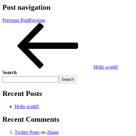
Post navigation
Previous Post
Previous
Hello world!
Search
Search
Recent Posts
Hello world!
Recent Comments
Twitter Posts
on
About