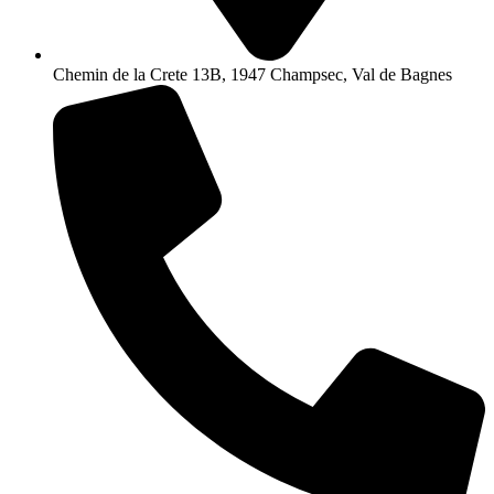
Chemin de la Crete 13B, 1947 Champsec, Val de Bagnes