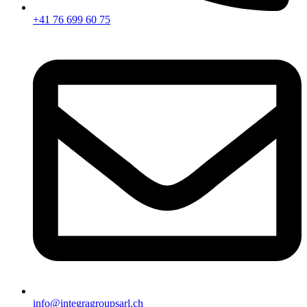
+41 76 699 60 75
info@integragroupsarl.ch