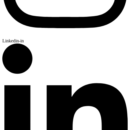
Linkedin-in