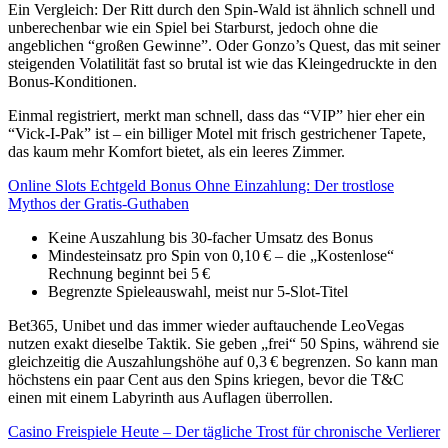
Ein Vergleich: Der Ritt durch den Spin‑Wald ist ähnlich schnell und
unberechenbar wie ein Spiel bei Starburst, jedoch ohne die
angeblichen “großen Gewinne”. Oder Gonzo’s Quest, das mit seiner
steigenden Volatilität fast so brutal ist wie das Kleingedruckte in den
Bonus‑Konditionen.
Einmal registriert, merkt man schnell, dass das “VIP” hier eher ein
“Vick‑I‑Pak” ist – ein billiger Motel mit frisch gestrichener Tapete,
das kaum mehr Komfort bietet, als ein leeres Zimmer.
Online Slots Echtgeld Bonus Ohne Einzahlung: Der trostlose
Mythos der Gratis-Guthaben
Keine Auszahlung bis 30‑facher Umsatz des Bonus
Mindesteinsatz pro Spin von 0,10 € – die „Kostenlose“
Rechnung beginnt bei 5 €
Begrenzte Spieleauswahl, meist nur 5‑Slot‑Titel
Bet365, Unibet und das immer wieder auftauchende LeoVegas
nutzen exakt dieselbe Taktik. Sie geben „frei“ 50 Spins, während sie
gleichzeitig die Auszahlungshöhe auf 0,3 € begrenzen. So kann man
höchstens ein paar Cent aus den Spins kriegen, bevor die T&C
einen mit einem Labyrinth aus Auflagen überrollen.
Casino Freispiele Heute – Der tägliche Trost für chronische Verlierer