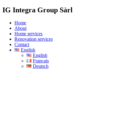
IG
Integra Group Sàrl
Home
About
Home services
Renovation services
Contact
English
English
Français
Deutsch