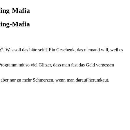
ting‑Mafia
ting‑Mafia
”. Was soll das bitte sein? Ein Geschenk, das niemand will, weil es
rogramm mit so viel Glitzer, dass man fast das Geld vergessen
ührt aber nur zu mehr Schmerzen, wenn man darauf herumkaut.