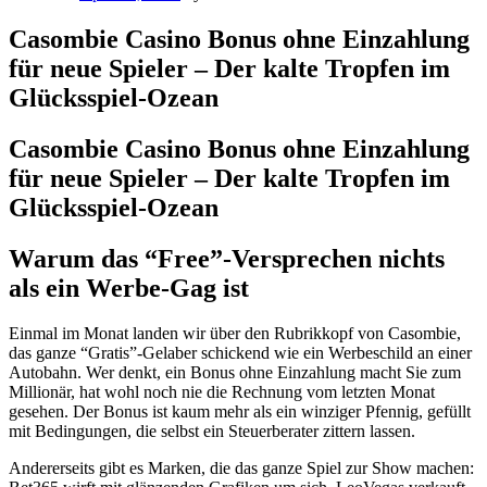
Casombie Casino Bonus ohne Einzahlung
für neue Spieler – Der kalte Tropfen im
Glücksspiel-Ozean
Casombie Casino Bonus ohne Einzahlung
für neue Spieler – Der kalte Tropfen im
Glücksspiel-Ozean
Warum das “Free”-Versprechen nichts
als ein Werbe‑Gag ist
Einmal im Monat landen wir über den Rubrikkopf von Casombie,
das ganze “Gratis”-Gelaber schickend wie ein Werbeschild an einer
Autobahn. Wer denkt, ein Bonus ohne Einzahlung macht Sie zum
Millionär, hat wohl noch nie die Rechnung vom letzten Monat
gesehen. Der Bonus ist kaum mehr als ein winziger Pfennig, gefüllt
mit Bedingungen, die selbst ein Steuerberater zittern lassen.
Andererseits gibt es Marken, die das ganze Spiel zur Show machen: