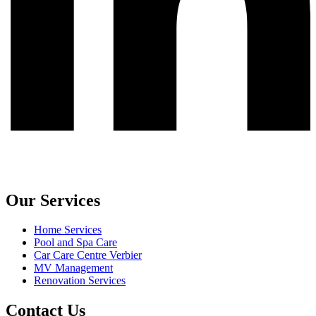
Our Services
Home Services
Pool and Spa Care
Car Care Centre Verbier
MV Management
Renovation Services
Contact Us