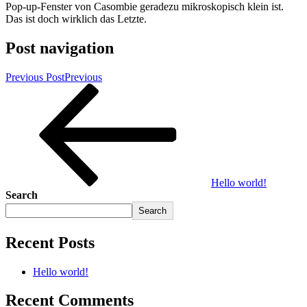
Pop‑up‑Fenster von Casombie geradezu mikroskopisch klein ist.
Das ist doch wirklich das Letzte.
Post navigation
Previous Post
Previous
Hello world!
Search
Search
Recent Posts
Hello world!
Recent Comments