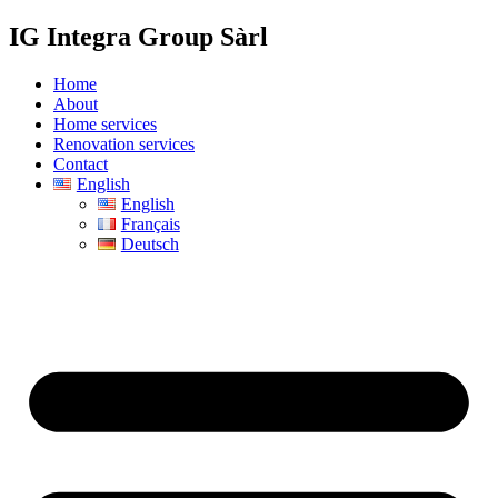
IG
Integra Group Sàrl
Home
About
Home services
Renovation services
Contact
English
English
Français
Deutsch