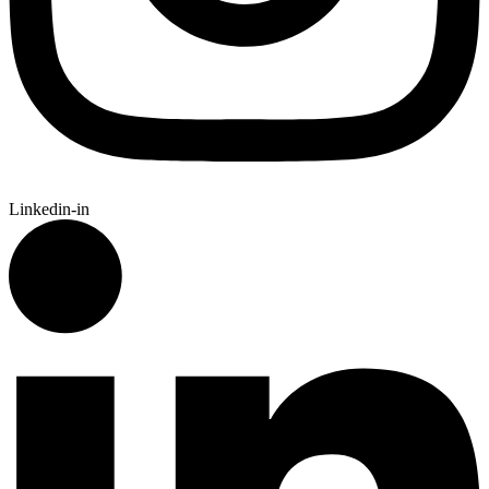
Linkedin-in