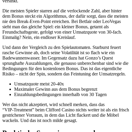
versinkt.
Die meisten Spieler starren auf die verlockende Zahl, aber hinter
dem Bonus steckt ein Algorithmus, der dafür sorgt, dass die meisten
nie den Break‑Even‑Point erreichen. Bei Betfair oder LeoVegas
sieht man das gleiche Spiel: ein kleiner Bonus, getarnt als
Freundschaftsgeste, gefolgt von einer Umsatzquote von 30‑fach.
Einmalig? Nein, ein endloser Kreislauf.
Und dann der Vergleich zu den Spielautomaten. Starburst feuert
rasche Gewinne ab, doch seine Volatilität ist so flach wie ein
Badewannenwasser. Im Gegensatz dazu hat Gonzo’s Quest
sprunghafte Auszahlungen, die genauso unberechenbar sind wie die
Bedingungen für den kostenlosen Bonus. Das ist das eigentliche
Risiko – nicht der Spin, sondern das Feintuning der Umsatzregeln.
Umsatzquote meist 20‑40x
Maximaler Gewinn aus dem Bonus begrenzt
Einzahlungsbedingungen innerhalb von 30 Tagen
Wer das nicht akzeptiert, wird schnell merken, dass das
“VIP‑Treatment” beim Clifford Casino nichts weiter ist als ein frisch
gestrichener Vorraum, in dem das Licht flackert und die Möbel
wackeln. Und das ist noch milde gesagt.