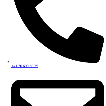
+41 76 699 60 75