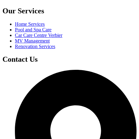
Our Services
Home Services
Pool and Spa Care
Car Care Centre Verbier
MV Management
Renovation Services
Contact Us