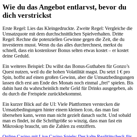
Wie du das Angebot entlarvst, bevor du
dich verstrickst
Erste Regel: Lies das Kleingedruckte. Zweite Regel: Vergleiche die
Umsatzquote mit dem durchschnittlichen Spielverhalten. Dritte
Regel: Rechne die potenziellen Gewinne gegen die Zeit, die du
investieren musst. Wenn du das alles durchrechnest, merkst du
schnell, dass ein kostenloser Bonus selten etwas kostet – er kostet
deine Geduld.
Ein weiteres Beispiel: Du willst das Bonus‑Guthaben für Gonzo’s
Quest nutzen, weil du die hohen Volatilität magst. Du setzt 1 € pro
Spin, hoffst auf einen großen Gewinn, aber die Umsatzbedingungen
lassen dich erst am Ende des Monats noch einmal „frei“ spielen. Bis
dahin hast du wahrscheinlich mehr Geld für Drinks ausgegeben, als
du durch die Freispiele zurückbekommst.
Ein kurzer Blick auf die UI: Viele Plattformen verstecken die
Umsatzbedingungen hinter einem kleinen Icon, das man fast
übersehen kann, wenn man nicht gezielt danach sucht. Und sobald
man es findet, ist die Schriftgröße so winzig, dass man fast ein
Mikroskop braucht, um die Zahlen zu entziffern.
Online Casino mit Live Casino Spiele: Der kalte Realitätscheck für