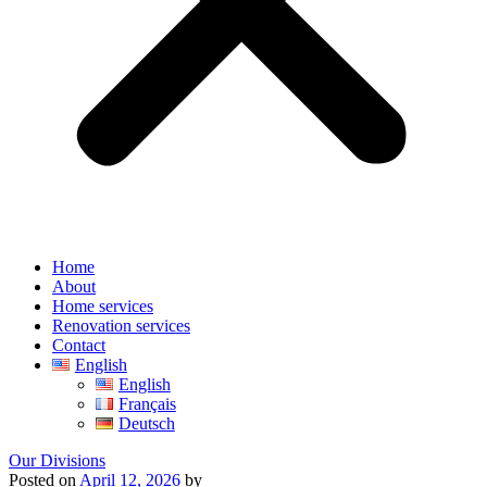
Home
About
Home services
Renovation services
Contact
English
English
Français
Deutsch
Our Divisions
Posted on
April 12, 2026
by