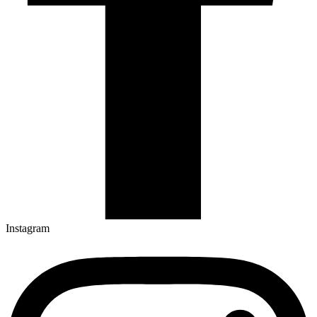
Instagram