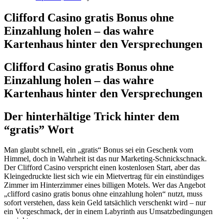
Clifford Casino gratis Bonus ohne
Einzahlung holen – das wahre
Kartenhaus hinter den Versprechungen
Clifford Casino gratis Bonus ohne
Einzahlung holen – das wahre
Kartenhaus hinter den Versprechungen
Der hinterhältige Trick hinter dem
“gratis” Wort
Man glaubt schnell, ein „gratis“ Bonus sei ein Geschenk vom
Himmel, doch in Wahrheit ist das nur Marketing‑Schnickschnack.
Der Clifford Casino verspricht einen kostenlosen Start, aber das
Kleingedruckte liest sich wie ein Mietvertrag für ein einstündiges
Zimmer im Hinterzimmer eines billigen Motels. Wer das Angebot
„clifford casino gratis bonus ohne einzahlung holen“ nutzt, muss
sofort verstehen, dass kein Geld tatsächlich verschenkt wird – nur
ein Vorgeschmack, der in einem Labyrinth aus Umsatzbedingungen