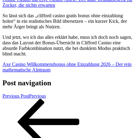
Zocker, die nichts erwarten
So lässt sich das „clifford casino gratis bonus ohne einzahlung
holen“ in ein realistisches Bild übersetzen – ein kurzer Kick, der
mehr Ärger bringt als Nutzen.
Und jetzt, wo ich das alles erklärt habe, muss ich doch noch sagen,
dass das Layout der Bonus‑Übersicht in Clifford Casino eine
absurde Farbkombination nutzt, die bei dunklem Modus praktisch
blind macht.
Axe Casino Willkommensbonus ohne Einzahlung 2026 – Der rein
mathematische Alptraum
Post navigation
Previous Post
Previous