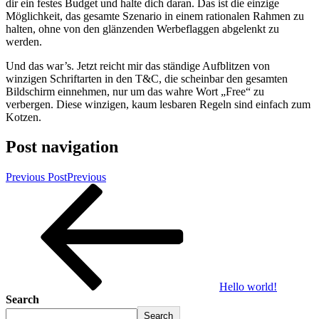
dir ein festes Budget und halte dich daran. Das ist die einzige
Möglichkeit, das gesamte Szenario in einem rationalen Rahmen zu
halten, ohne von den glänzenden Werbeflaggen abgelenkt zu
werden.
Und das war’s. Jetzt reicht mir das ständige Aufblitzen von
winzigen Schriftarten in den T&C, die scheinbar den gesamten
Bildschirm einnehmen, nur um das wahre Wort „Free“ zu
verbergen. Diese winzigen, kaum lesbaren Regeln sind einfach zum
Kotzen.
Post navigation
Previous Post
Previous
Hello world!
Search
Search