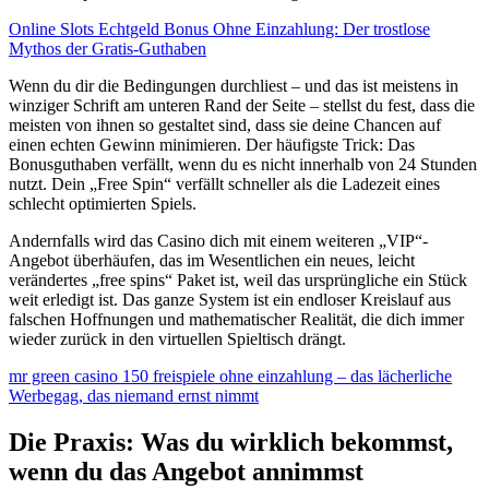
Online Slots Echtgeld Bonus Ohne Einzahlung: Der trostlose
Mythos der Gratis-Guthaben
Wenn du dir die Bedingungen durchliest – und das ist meistens in
winziger Schrift am unteren Rand der Seite – stellst du fest, dass die
meisten von ihnen so gestaltet sind, dass sie deine Chancen auf
einen echten Gewinn minimieren. Der häufigste Trick: Das
Bonusguthaben verfällt, wenn du es nicht innerhalb von 24 Stunden
nutzt. Dein „Free Spin“ verfällt schneller als die Ladezeit eines
schlecht optimierten Spiels.
Andernfalls wird das Casino dich mit einem weiteren „VIP“-
Angebot überhäufen, das im Wesentlichen ein neues, leicht
verändertes „free spins“ Paket ist, weil das ursprüngliche ein Stück
weit erledigt ist. Das ganze System ist ein endloser Kreislauf aus
falschen Hoffnungen und mathematischer Realität, die dich immer
wieder zurück in den virtuellen Spieltisch drängt.
mr green casino 150 freispiele ohne einzahlung – das lächerliche
Werbegag, das niemand ernst nimmt
Die Praxis: Was du wirklich bekommst,
wenn du das Angebot annimmst