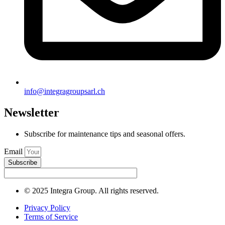
info@integragroupsarl.ch
Newsletter
Subscribe for maintenance tips and seasonal offers.
Email
Subscribe
© 2025 Integra Group. All rights reserved.
Privacy Policy
Terms of Service