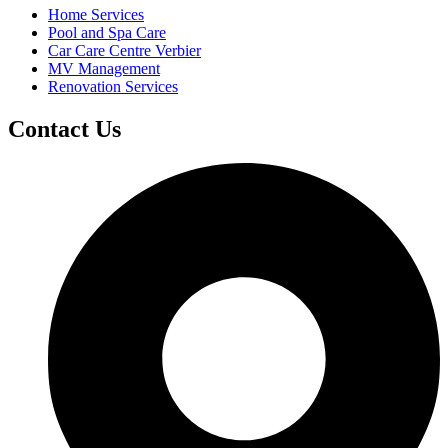
Home Services
Pool and Spa Care
Car Care Centre Verbier
MV Management
Renovation Services
Contact Us