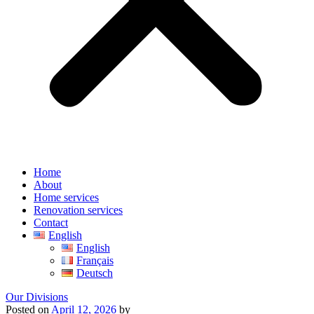
Home
About
Home services
Renovation services
Contact
English
English
Français
Deutsch
Our Divisions
Posted on
April 12, 2026
by