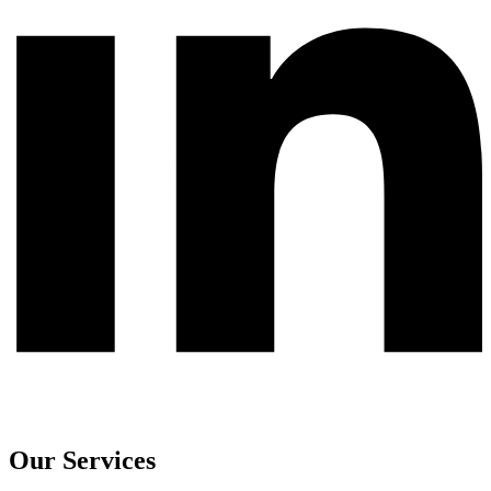
Our Services