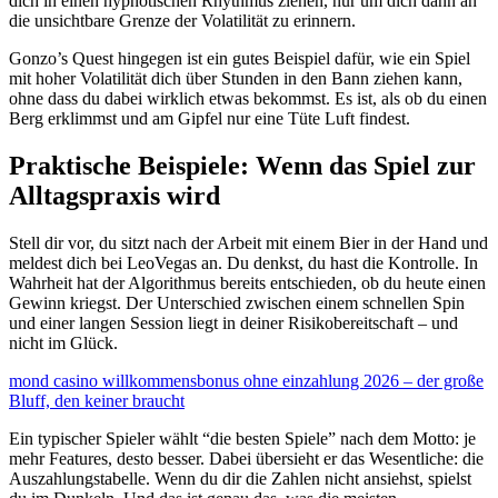
dich in einen hypnotischen Rhythmus ziehen, nur um dich dann an
die unsichtbare Grenze der Volatilität zu erinnern.
Gonzo’s Quest hingegen ist ein gutes Beispiel dafür, wie ein Spiel
mit hoher Volatilität dich über Stunden in den Bann ziehen kann,
ohne dass du dabei wirklich etwas bekommst. Es ist, als ob du einen
Berg erklimmst und am Gipfel nur eine Tüte Luft findest.
Praktische Beispiele: Wenn das Spiel zur
Alltagspraxis wird
Stell dir vor, du sitzt nach der Arbeit mit einem Bier in der Hand und
meldest dich bei LeoVegas an. Du denkst, du hast die Kontrolle. In
Wahrheit hat der Algorithmus bereits entschieden, ob du heute einen
Gewinn kriegst. Der Unterschied zwischen einem schnellen Spin
und einer langen Session liegt in deiner Risikobereitschaft – und
nicht im Glück.
mond casino willkommensbonus ohne einzahlung 2026 – der große
Bluff, den keiner braucht
Ein typischer Spieler wählt “die besten Spiele” nach dem Motto: je
mehr Features, desto besser. Dabei übersieht er das Wesentliche: die
Auszahlungstabelle. Wenn du dir die Zahlen nicht ansiehst, spielst