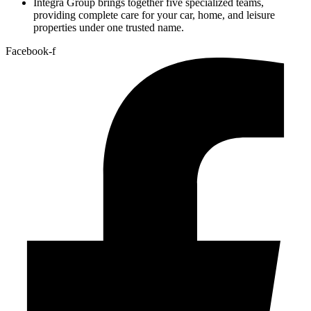
Integra Group brings together five specialized teams,
providing complete care for your car, home, and leisure
properties under one trusted name.
Facebook-f