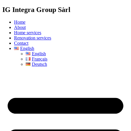
IG
Integra Group Sàrl
Home
About
Home services
Renovation services
Contact
English
English
Français
Deutsch