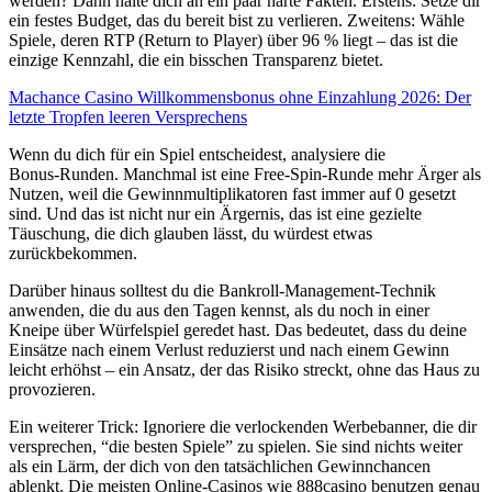
werden? Dann halte dich an ein paar harte Fakten. Erstens: Setze dir
ein festes Budget, das du bereit bist zu verlieren. Zweitens: Wähle
Spiele, deren RTP (Return to Player) über 96 % liegt – das ist die
einzige Kennzahl, die ein bisschen Transparenz bietet.
Machance Casino Willkommensbonus ohne Einzahlung 2026: Der
letzte Tropfen leeren Versprechens
Wenn du dich für ein Spiel entscheidest, analysiere die
Bonus‑Runden. Manchmal ist eine Free‑Spin‑Runde mehr Ärger als
Nutzen, weil die Gewinnmultiplikatoren fast immer auf 0 gesetzt
sind. Und das ist nicht nur ein Ärgernis, das ist eine gezielte
Täuschung, die dich glauben lässt, du würdest etwas
zurückbekommen.
Darüber hinaus solltest du die Bankroll‑Management‑Technik
anwenden, die du aus den Tagen kennst, als du noch in einer
Kneipe über Würfelspiel geredet hast. Das bedeutet, dass du deine
Einsätze nach einem Verlust reduzierst und nach einem Gewinn
leicht erhöhst – ein Ansatz, der das Risiko streckt, ohne das Haus zu
provozieren.
Ein weiterer Trick: Ignoriere die verlockenden Werbebanner, die dir
versprechen, “die besten Spiele” zu spielen. Sie sind nichts weiter
als ein Lärm, der dich von den tatsächlichen Gewinnchancen
ablenkt. Die meisten Online‑Casinos wie 888casino benutzen genau