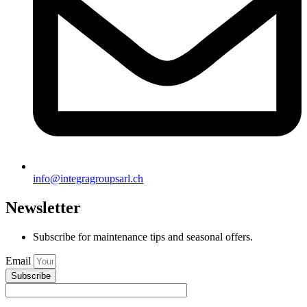
info@integragroupsarl.ch
Newsletter
Subscribe for maintenance tips and seasonal offers.
Email
Subscribe