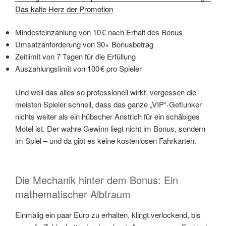
Das kalte Herz der Promotion
Mindesteinzahlung von 10 € nach Erhalt des Bonus
Umsatzanforderung von 30× Bonusbetrag
Zeitlimit von 7 Tagen für die Erfüllung
Auszahlungslimit von 100 € pro Spieler
Und weil das alles so professionell wirkt, vergessen die
meisten Spieler schnell, dass das ganze „VIP“-Geflunker
nichts weiter als ein hübscher Anstrich für ein schäbiges
Motel ist. Der wahre Gewinn liegt nicht im Bonus, sondern
im Spiel – und da gibt es keine kostenlosen Fahrkarten.
Die Mechanik hinter dem Bonus: Ein
mathematischer Albtraum
Einmalig ein paar Euro zu erhalten, klingt verlockend, bis