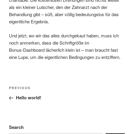
als ein kleiner Lutscher, den der Zahnarzt nach der
Behandlung gibt – süß, aber völlig bedeutungslos für das
eigentliche Ergebnis.
Und jetzt, wo wir das alles durchgekaut haben, muss ich
noch anmerken, dass die Schriftgröße im
Bonus‑Dashboard lächerlich klein ist – man braucht fast
eine Lupe, um die eigentlichen Bedingungen zu entziffern.
PREVIOUS
Hello world!
Search