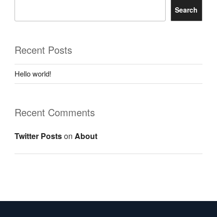
Search
Recent Posts
Hello world!
Recent Comments
Twitter Posts
on
About