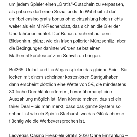
um jedem Spieler einen „Gratis“-Gutschein zu verpassen,
als gäbe es dort einen Sozialfonds. In Wahrheit ist der
emirbet casino gratis bonus ohne einzahlung holen nichts
weiter als ein Mini‑Rechenblatt, das sich an die Gier der
Unerfahrenen richtet. Der Bonus erscheint auf dem
Bildschirm, glänzt wie ein frisch polierter Münzschlitz, aber
die Bedingungen dahinter würden selbst einen
Mathematikprofessor zum Schwitzen bringen.
Bet365, Unibet und LeoVegas spielen das gleiche Spiel: Sie
locken mit einem scheinbar kostenlosen Startguthaben,
dann erscheint plötzlich eine Wette von 5 €, die mindestens
30‑fache Durchläufe erfordert, bevor überhaupt eine
Auszahlung möglich ist. Man könnte meinen, das sei ein
fairer Deal – bis man merkt, dass das ganze System so
schnell ist wie ein Spin in Starburst, wo das Glück ebenso
flüchtig wie die Werbeversprechen ist.
Leovegas Casino Freispiele Gratis 2026 Ohne Einzahlung –