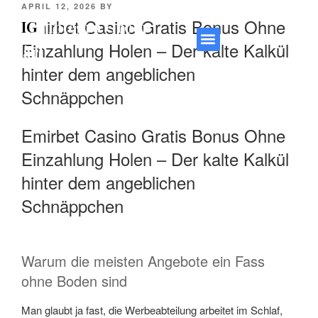
APRIL 12, 2026
BY
Emirbet Casino Gratis Bonus Ohne
IG
Integra Group
Einzahlung Holen – Der kalte Kalkül
Sàrl
Home services
Renovation services
hinter dem angeblichen
Schnäppchen
Emirbet Casino Gratis Bonus Ohne
Einzahlung Holen – Der kalte Kalkül
hinter dem angeblichen
Schnäppchen
Warum die meisten Angebote ein Fass
ohne Boden sind
Man glaubt ja fast, die Werbeabteilung arbeitet im Schlaf,