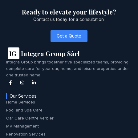
Ready to elevate your lifestyle?
Contact us today for a consultation
Get a Quote
IG
Integra Group Sàrl
Integra Group brings together five specialized teams, providing
complete care for your car, home, and leisure properties under
one trusted name.
Our Services
Home Services
Pool and Spa Care
Car Care Centre Verbier
MV Management
Renovation Services