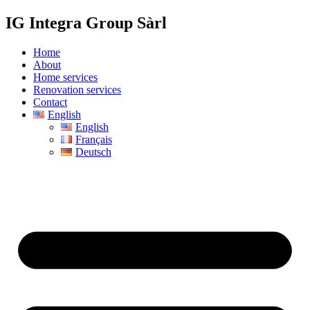
IG
Integra Group Sàrl
Home
About
Home services
Renovation services
Contact
English
English
Français
Deutsch