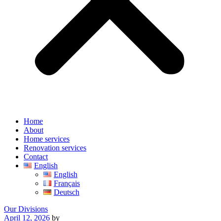
Home
About
Home services
Renovation services
Contact
English
English
Français
Deutsch
Our Divisions
Posted
April 12, 2026
by