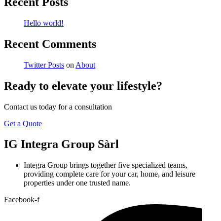
Recent Posts
Hello world!
Recent Comments
Twitter Posts
on
About
Ready to elevate your lifestyle?
Contact us today for a consultation
Get a Quote
IG
Integra Group Sàrl
Integra Group brings together five specialized teams,
providing complete care for your car, home, and leisure
properties under one trusted name.
Facebook-f