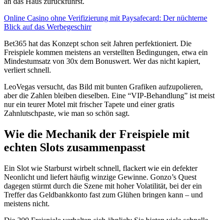
an das Haus zurückführst.
Online Casino ohne Verifizierung mit Paysafecard: Der nüchterne
Blick auf das Werbegeschirr
Bet365 hat das Konzept schon seit Jahren perfektioniert. Die
Freispiele kommen meistens an verstellten Bedingungen, etwa ein
Mindestumsatz von 30x dem Bonuswert. Wer das nicht kapiert,
verliert schnell.
LeoVegas versucht, das Bild mit bunten Grafiken aufzupolieren,
aber die Zahlen bleiben dieselben. Eine “VIP‑Behandlung” ist meist
nur ein teurer Motel mit frischer Tapete und einer gratis
Zahnlutschpaste, wie man so schön sagt.
Wie die Mechanik der Freispiele mit
echten Slots zusammenpasst
Ein Slot wie Starburst wirbelt schnell, flackert wie ein defekter
Neonlicht und liefert häufig winzige Gewinne. Gonzo’s Quest
dagegen stürmt durch die Szene mit hoher Volatilität, bei der ein
Treffer das Geldbankkonto fast zum Glühen bringen kann – und
meistens nicht.