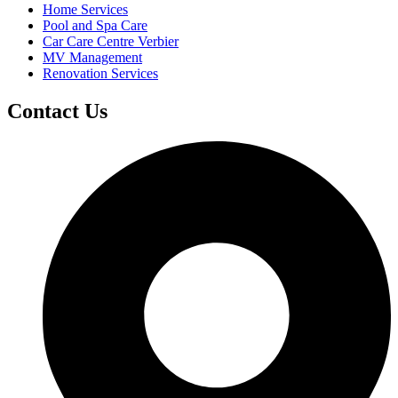
Home Services
Pool and Spa Care
Car Care Centre Verbier
MV Management
Renovation Services
Contact Us