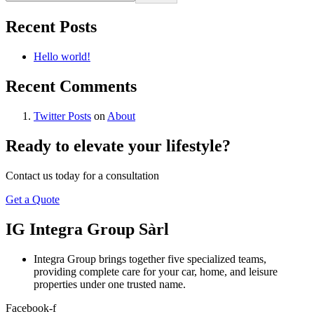
Recent Posts
Hello world!
Recent Comments
Twitter Posts
on
About
Ready to elevate your lifestyle?
Contact us today for a consultation
Get a Quote
IG
Integra Group Sàrl
Integra Group brings together five specialized teams,
providing complete care for your car, home, and leisure
properties under one trusted name.
Facebook-f