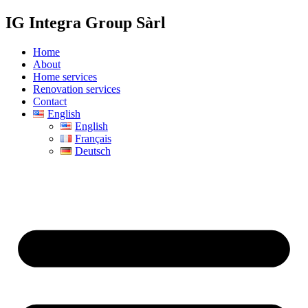
IG
Integra Group Sàrl
Home
About
Home services
Renovation services
Contact
English
English
Français
Deutsch