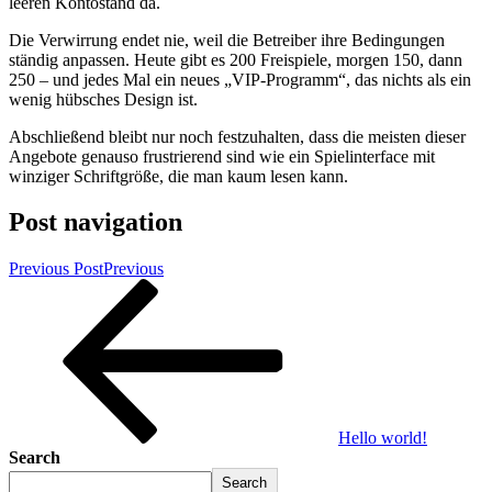
leeren Kontostand da.
Die Verwirrung endet nie, weil die Betreiber ihre Bedingungen
ständig anpassen. Heute gibt es 200 Freispiele, morgen 150, dann
250 – und jedes Mal ein neues „VIP‑Programm“, das nichts als ein
wenig hübsches Design ist.
Abschließend bleibt nur noch festzuhalten, dass die meisten dieser
Angebote genauso frustrierend sind wie ein Spielinterface mit
winziger Schriftgröße, die man kaum lesen kann.
Post navigation
Previous Post
Previous
Hello world!
Search
Search