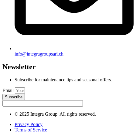
info@integragroupsarl.ch
Newsletter
Subscribe for maintenance tips and seasonal offers.
Email
Subscribe
© 2025 Integra Group. All rights reserved.
Privacy Policy
Terms of Service