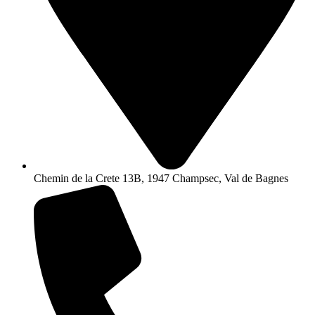
Chemin de la Crete 13B, 1947 Champsec, Val de Bagnes