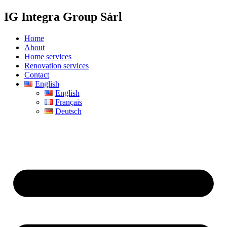
IG
Integra Group Sàrl
Home
About
Home services
Renovation services
Contact
English
English
Français
Deutsch