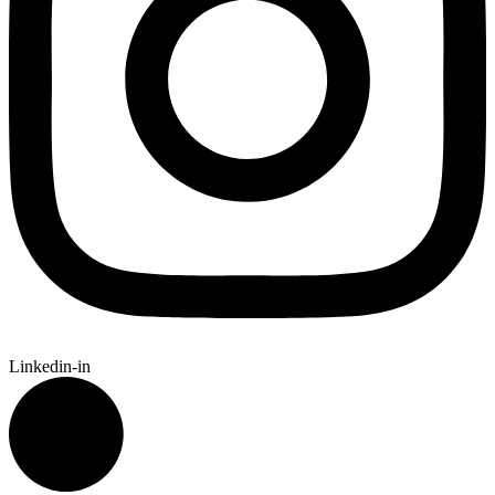
Linkedin-in