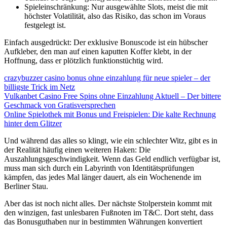
Spieleinschränkung: Nur ausgewählte Slots, meist die mit
höchster Volatilität, also das Risiko, das schon im Voraus
festgelegt ist.
Einfach ausgedrückt: Der exklusive Bonuscode ist ein hübscher
Aufkleber, den man auf einen kaputten Koffer klebt, in der
Hoffnung, dass er plötzlich funktionstüchtig wird.
crazybuzzer casino bonus ohne einzahlung für neue spieler – der
billigste Trick im Netz
Vulkanbet Casino Free Spins ohne Einzahlung Aktuell – Der bittere
Geschmack von Gratisversprechen
Online Spielothek mit Bonus und Freispielen: Die kalte Rechnung
hinter dem Glitzer
Und während das alles so klingt, wie ein schlechter Witz, gibt es in
der Realität häufig einen weiteren Haken: Die
Auszahlungsgeschwindigkeit. Wenn das Geld endlich verfügbar ist,
muss man sich durch ein Labyrinth von Identitätsprüfungen
kämpfen, das jedes Mal länger dauert, als ein Wochenende im
Berliner Stau.
Aber das ist noch nicht alles. Der nächste Stolperstein kommt mit
den winzigen, fast unlesbaren Fußnoten im T&C. Dort steht, dass
das Bonusguthaben nur in bestimmten Währungen konvertiert