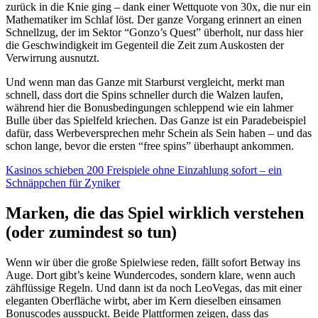
zurück in die Knie ging – dank einer Wettquote von 30x, die nur ein
Mathematiker im Schlaf löst. Der ganze Vorgang erinnert an einen
Schnellzug, der im Sektor “Gonzo’s Quest” überholt, nur dass hier
die Geschwindigkeit im Gegenteil die Zeit zum Auskosten der
Verwirrung ausnutzt.
Und wenn man das Ganze mit Starburst vergleicht, merkt man
schnell, dass dort die Spins schneller durch die Walzen laufen,
während hier die Bonusbedingungen schleppend wie ein lahmer
Bulle über das Spielfeld kriechen. Das Ganze ist ein Paradebeispiel
dafür, dass Werbeversprechen mehr Schein als Sein haben – und das
schon lange, bevor die ersten “free spins” überhaupt ankommen.
Kasinos schieben 200 Freispiele ohne Einzahlung sofort – ein
Schnäppchen für Zyniker
Marken, die das Spiel wirklich verstehen
(oder zumindest so tun)
Wenn wir über die große Spielwiese reden, fällt sofort Betway ins
Auge. Dort gibt’s keine Wundercodes, sondern klare, wenn auch
zähflüssige Regeln. Und dann ist da noch LeoVegas, das mit einer
eleganten Oberfläche wirbt, aber im Kern dieselben einsamen
Bonuscodes ausspuckt. Beide Plattformen zeigen, dass das