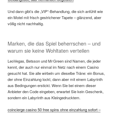
Und dann gibt’s die „VIP“-Behandlung, die sich anfühlt wie
ein Motel mit frisch gestrichener Tapete – glänzend, aber
völlig nicht nachhaltig.
Marken, die das Spiel beherrschen – und
warum sie keine Wohltaten verteilen
LeoVegas, Betsson und Mr Green sind Namen, die jeder
kennt, der auch nur einmal im Netz nach einem Casino
gesucht hat. Sie alle wirbeln um dieselbe Träne: ein Bonus,
der ohne Einzahlung lockt, dann aber mit einem Labyrinth
aus Bedingungen erstickt. Wenn Sie bei einem dieser
Anbieter den Code eingeben, erwartet Sie kein Geschenk,
sondern ein Labyrinth aus Kleingedrucktem.
coincierge casino 50 free spins ohne einzahlung sofort –