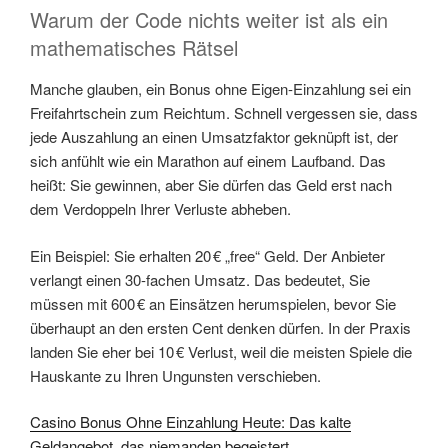
Warum der Code nichts weiter ist als ein
mathematisches Rätsel
Manche glauben, ein Bonus ohne Eigen‑Einzahlung sei ein
Freifahrtschein zum Reichtum. Schnell vergessen sie, dass
jede Auszahlung an einen Umsatz­­faktor geknüpft ist, der
sich anfühlt wie ein Marathon auf einem Laufband. Das
heißt: Sie gewinnen, aber Sie dürfen das Geld erst nach
dem Verdoppeln Ihrer Verluste abheben.
Ein Beispiel: Sie erhalten 20 € „free“ Geld. Der Anbieter
verlangt einen 30‑fachen Umsatz. Das bedeutet, Sie
müssen mit 600 € an Einsätzen herumspielen, bevor Sie
überhaupt an den ersten Cent denken dürfen. In der Praxis
landen Sie eher bei 10 € Verlust, weil die meisten Spiele die
Hauskante zu Ihren Ungunsten verschieben.
Casino Bonus Ohne Einzahlung Heute: Das kalte
Geldangebot, das niemanden begeistert