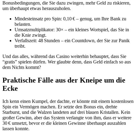
Bonusbedingungen, die Sie dazu zwingen, mehr Geld zu riskieren,
um überhaupt etwas herauszuholen.
Mindesteinsatz pro Spin: 0,10 € – genug, um Ihre Bank zu
belasten.
Umsatzmultiplikator: 30× – ein kleines Wortspiel, das Sie in
die Knie zwingt.
Verfallszeit: 48 Stunden – ein Countdown, der Sie zur Panik
treibt.
Und das alles, während das Casino weiterhin behauptet, dass Sie
“gratis” spielen dürfen. Wer glaubte denn, dass Geld einfach so aus
dem Nichts kommt?
Praktische Fälle aus der Kneipe um die
Ecke
Ich kenn einen Kumpel, der dachte, er könnte mit einem kostenlosen
Spin ein Vermögen machen. Er setzte den Bonus ein, drehte
Starburst, und die Walzen landeten auf drei blauen Kristallen. Kein
großer Gewinn, aber das System verlangte von ihm, dass er weitere
30 € umsetzt, bevor er die kleinen Gewinne überhaupt auszahlen
lassen konnte.