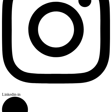
Linkedin-in