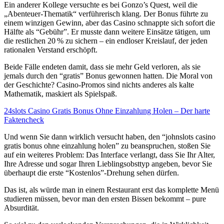
Ein anderer Kollege versuchte es bei Gonzo’s Quest, weil die
„Abenteuer‑Thematik“ verführerisch klang. Der Bonus führte zu
einem winzigen Gewinn, aber das Casino schnappte sich sofort die
Hälfte als “Gebühr”. Er musste dann weitere Einsätze tätigen, um
die restlichen 20 % zu sichern – ein endloser Kreislauf, der jeden
rationalen Verstand erschöpft.
Beide Fälle endeten damit, dass sie mehr Geld verloren, als sie
jemals durch den “gratis” Bonus gewonnen hatten. Die Moral von
der Geschichte? Casino‑Promos sind nichts anderes als kalte
Mathematik, maskiert als Spielspaß.
24slots Casino Gratis Bonus Ohne Einzahlung Holen – Der harte
Faktencheck
Und wenn Sie dann wirklich versucht haben, den “johnslots casino
gratis bonus ohne einzahlung holen” zu beanspruchen, stoßen Sie
auf ein weiteres Problem: Das Interface verlangt, dass Sie Ihr Alter,
Ihre Adresse und sogar Ihren Lieblingsobsttyp angeben, bevor Sie
überhaupt die erste “Kostenlos”-Drehung sehen dürfen.
Das ist, als würde man in einem Restaurant erst das komplette Menü
studieren müssen, bevor man den ersten Bissen bekommt – pure
Absurdität.