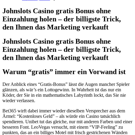
Johnslots Casino gratis Bonus ohne
Einzahlung holen – der billigste Trick,
den Ihnen das Marketing verkauft
Johnslots Casino gratis Bonus ohne
Einzahlung holen – der billigste Trick,
den Ihnen das Marketing verkauft
Warum “gratis” immer ein Vorwand ist
Der Anblick eines “Gratis‑Bonus” lässt die Augen mancher Spieler
glänzen, als wär’s ein Lottogewinn. In Wahrheit ist das nur ein
Köder, der Sie in ein mathematisches Labyrinth lockt, das Sie nie
wieder verlassen.
Bet365 wirft dabei immer wieder dieselben Versprecher aus dem
Ärmel: “Kostenloses Geld” – als würde ein Casino tatsächlich
spendieren. Unibet tut das gleiche, nur mit anderen Farben und einer
besseren Font. LeoVegas versucht, mit einem “VIP‑Feeling” zu
punkten, das an ein billiges Motel mit frisch gestrichenen Wänden