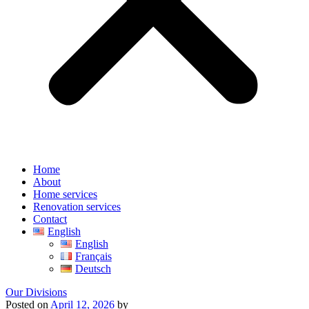
Home
About
Home services
Renovation services
Contact
English
English
Français
Deutsch
Our Divisions
Posted on
April 12, 2026
by