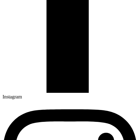
Instagram