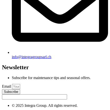
info@integragroupsarl.ch
Newsletter
Subscribe for maintenance tips and seasonal offers.
Email
Subscribe
© 2025 Integra Group. All rights reserved.