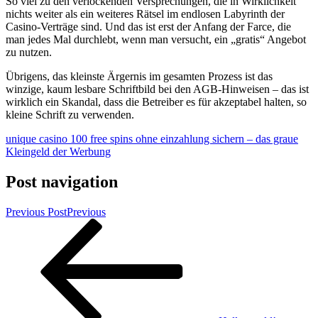
So viel zu den verlockenden Versprechungen, die in Wirklichkeit
nichts weiter als ein weiteres Rätsel im endlosen Labyrinth der
Casino‑Verträge sind. Und das ist erst der Anfang der Farce, die
man jedes Mal durchlebt, wenn man versucht, ein „gratis“ Angebot
zu nutzen.
Übrigens, das kleinste Ärgernis im gesamten Prozess ist das
winzige, kaum lesbare Schriftbild bei den AGB‑Hinweisen – das ist
wirklich ein Skandal, dass die Betreiber es für akzeptabel halten, so
kleine Schrift zu verwenden.
unique casino 100 free spins ohne einzahlung sichern – das graue
Kleingeld der Werbung
Post navigation
Previous Post
Previous