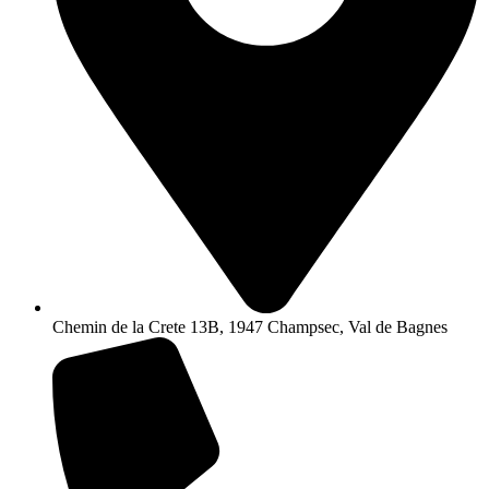
Chemin de la Crete 13B, 1947 Champsec, Val de Bagnes