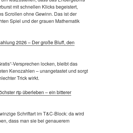
burst mit schnellen Klicks begeistert,
ses Scrollen ohne Gewinn. Das ist der
hten Spiel und der grauen Mathematik
zahlung 2026 – Der große Bluff, den
atis”‑Versprechen locken, bleibt das
teten Kenozahlen – unangetastet und sorgt
lechter Trick wirkt.
chster rtp überleben – ein bitterer
winzige Schriftart im T&C‑Block: da wird
ieben, dass man sie bei genauerem