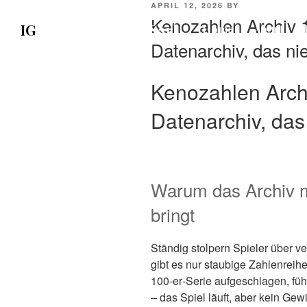
APRIL 12, 2026
BY
Kenozahlen Archiv 1
IG
Integra Group Sàrl
Home
About
Datenarchiv, das n
Kenozahlen Archi
Datenarchiv, da
Warum das Archiv m
bringt
Ständig stolpern Spieler über v
gibt es nur staubige Zahlenreih
100‑er‑Serie aufgeschlagen, füh
– das Spiel läuft, aber kein Gew