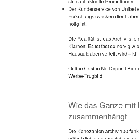
sich auf aktuelle Promotionen.
Der Kundenservice von Unibet er
Forschungszwecken dient, aber
nötig ist.
Die Realität ist: das Archiv ist e
Klarheit. Es ist fast so nervig w
Hausaufgaben verteilt wird – klin
Online Casino No Deposit Bonus
Werbe‑Trugbild
Wie das Ganze mit h
zusammenhängt
Die Kenozahlen archiv 100 funk
gräbst dich durch Schichten, nu