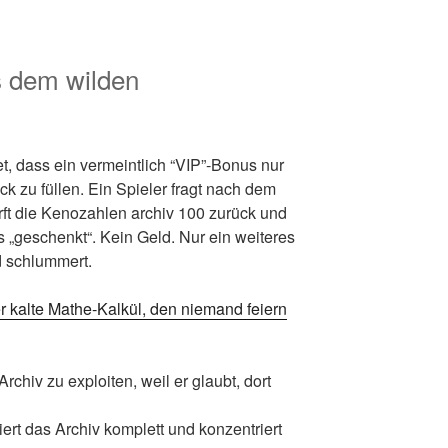
s dem wilden
, dass ein vermeintlich “VIP”‑Bonus nur
k zu füllen. Ein Spieler fragt nach dem
rft die Kenozahlen archiv 100 zurück und
ls „geschenkt“. Kein Geld. Nur ein weiteres
d schlummert.
r kalte Mathe‑Kalkül, den niemand feiern
rchiv zu exploiten, weil er glaubt, dort
iert das Archiv komplett und konzentriert