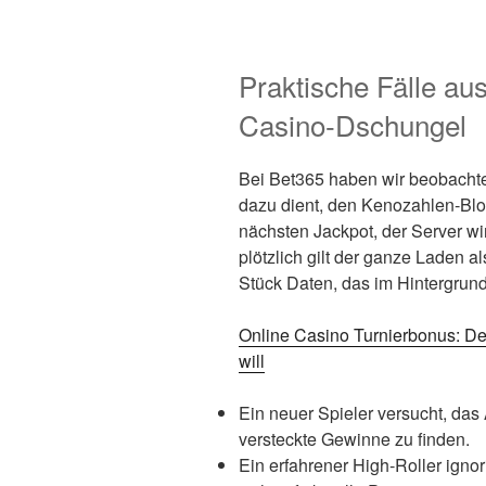
Praktische Fälle au
Casino‑Dschungel
Bei Bet365 haben wir beobachtet
dazu dient, den Kenozahlen‑Bloc
nächsten Jackpot, der Server wi
plötzlich gilt der ganze Laden a
Stück Daten, das im Hintergrun
Online Casino Turnierbonus: De
will
Ein neuer Spieler versucht, das A
versteckte Gewinne zu finden.
Ein erfahrener High‑Roller ignor