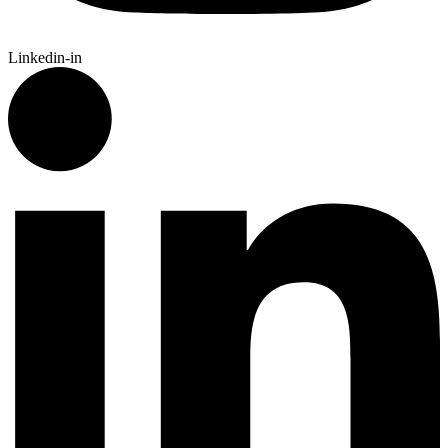
Linkedin-in