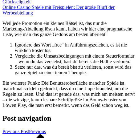
Glückseligkeit
Online Casino Spiele mit Freispielen: Der große Bluff der
Werbeabteilung
Weil jede Promotion ein kleines Rätsel ist, das nur die
Marketing‑Abteilung lösen kann, haben wir hier eine pragmatische
Liste, wie man das ganze Gedöns am besten überlebt:
Ignoriere das Wort „free“ in Anführungszeichen, es ist nie
wirklich kostenlos.
Vergleiche die Umsatzbedingungen mit einem Steuerformular
– wenn du das verstehst, hast du bereits die Hälfte verloren.
Setze nur das, was du bereit bist zu verlieren, sonst wird das
ganze Spiel zu einer teuren Therapie.
Ein weiterer Punkt: Die Benutzeroberfläche mancher Spiele ist
manchmal so klein gedruckt, dass du eine Lupe brauchst, um die
Regeln zu lesen. Und das ist gerade das, was mich am meisten nervt
– die winzige, kaum lesbare Schriftgröße im Bonus‑Fenster von
Löwen Play, die man erst bemerkt, wenn das Geld schon weg ist.
Post navigation
Previous Post
Previous