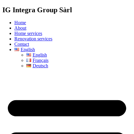
IG
Integra Group Sàrl
Home
About
Home services
Renovation services
Contact
English
English
Français
Deutsch