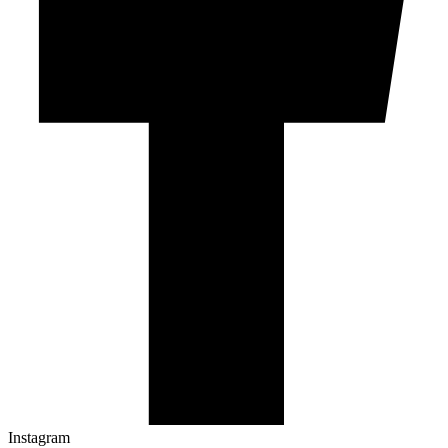
Instagram