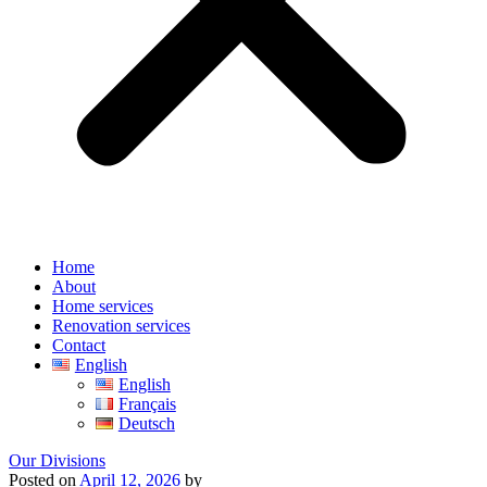
Home
About
Home services
Renovation services
Contact
English
English
Français
Deutsch
Our Divisions
Posted on
April 12, 2026
by