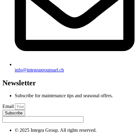
info@integragroupsarl.ch
Newsletter
Subscribe for maintenance tips and seasonal offers.
Email
Subscribe
© 2025 Integra Group. All rights reserved.