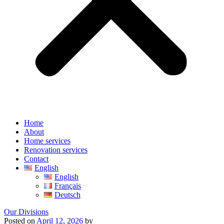
Home
About
Home services
Renovation services
Contact
English
English
Français
Deutsch
Our Divisions
Posted on
April 12, 2026
by