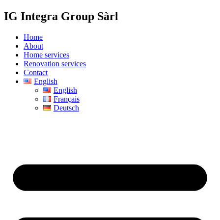
IG
Integra Group Sàrl
Home
About
Home services
Renovation services
Contact
English
English
Français
Deutsch