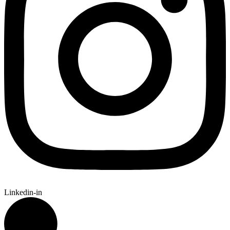
Linkedin-in