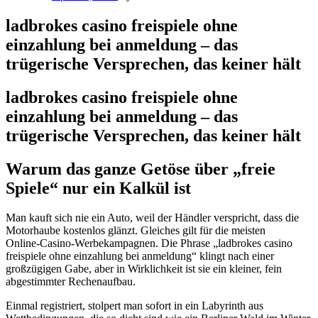
ladbrokes casino freispiele ohne
einzahlung bei anmeldung – das
trügerische Versprechen, das keiner hält
ladbrokes casino freispiele ohne
einzahlung bei anmeldung – das
trügerische Versprechen, das keiner hält
Warum das ganze Getöse über „freie
Spiele“ nur ein Kalkül ist
Man kauft sich nie ein Auto, weil der Händler verspricht, dass die
Motorhaube kostenlos glänzt. Gleiches gilt für die meisten
Online‑Casino‑Werbekampagnen. Die Phrase „ladbrokes casino
freispiele ohne einzahlung bei anmeldung“ klingt nach einer
großzügigen Gabe, aber in Wirklichkeit ist sie ein kleiner, fein
abgestimmter Rechenaufbau.
Einmal registriert, stolpert man sofort in ein Labyrinth aus