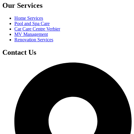
Our Services
Home Services
Pool and Spa Care
Car Care Centre Verbier
MV Management
Renovation Services
Contact Us