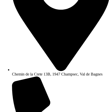
Chemin de la Crete 13B, 1947 Champsec, Val de Bagnes