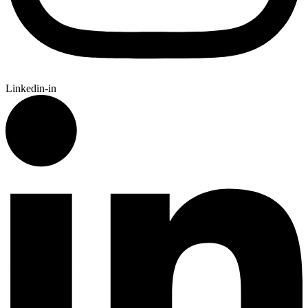
Linkedin-in