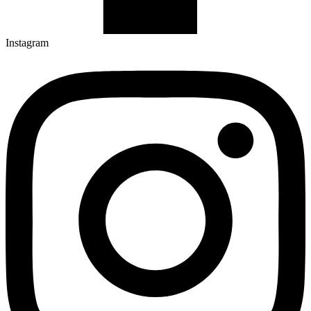
Instagram