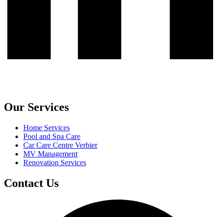
Our Services
Home Services
Pool and Spa Care
Car Care Centre Verbier
MV Management
Renovation Services
Contact Us