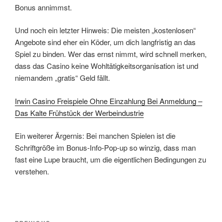
Bonus annimmst.
Und noch ein letzter Hinweis: Die meisten „kostenlosen“
Angebote sind eher ein Köder, um dich langfristig an das
Spiel zu binden. Wer das ernst nimmt, wird schnell merken,
dass das Casino keine Wohltätigkeitsorganisation ist und
niemandem „gratis“ Geld fällt.
Irwin Casino Freispiele Ohne Einzahlung Bei Anmeldung –
Das Kalte Frühstück der Werbeindustrie
Ein weiterer Ärgernis: Bei manchen Spielen ist die
Schriftgröße im Bonus‑Info‑Pop‑up so winzig, dass man
fast eine Lupe braucht, um die eigentlichen Bedingungen zu
verstehen.