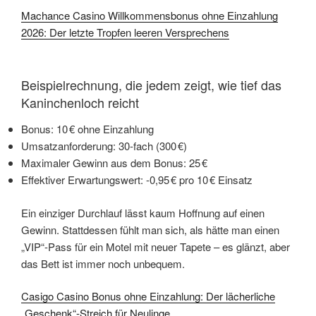
Machance Casino Willkommensbonus ohne Einzahlung
2026: Der letzte Tropfen leeren Versprechens
Beispielrechnung, die jedem zeigt, wie tief das
Kaninchenloch reicht
Bonus: 10 € ohne Einzahlung
Umsatzanforderung: 30‑fach (300 €)
Maximaler Gewinn aus dem Bonus: 25 €
Effektiver Erwartungswert: -0,95 € pro 10 € Einsatz
Ein einziger Durchlauf lässt kaum Hoffnung auf einen
Gewinn. Stattdessen fühlt man sich, als hätte man einen
„VIP“-Pass für ein Motel mit neuer Tapete – es glänzt, aber
das Bett ist immer noch unbequem.
Casigo Casino Bonus ohne Einzahlung: Der lächerliche
„Geschenk“-Streich für Neulinge