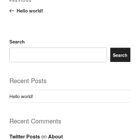
PREVIOUS
Hello world!
Search
Search
Recent Posts
Hello world!
Recent Comments
Twitter Posts
on
About