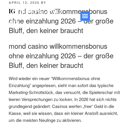
APRIL 12, 2026
BY
mond casino willkommensbonus
IG
Integra Group
ohne einzahlung 2026 – der große
Sàrl
Home services
Renovation services
Bluff, den keiner braucht
mond casino willkommensbonus
ohne einzahlung 2026 – der große
Bluff, den keiner braucht
Wird wieder ein neuer “Willkommensbonus ohne
Einzahlung” angepriesen, sieht man sofort das typische
Marketing‑Schrottstück, das versucht, die Spielerschar mit
leeren Versprechungen zu locken. In 2026 hat sich nichts
grundlegend geändert: Casinos werfen „free“ Geld in die
Kasse, weil sie wissen, dass ein kleiner Anstoß ausreicht,
um die meisten Neulinge zu aktivieren.