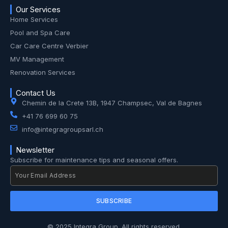
Our Services
Home Services
Pool and Spa Care
Car Care Centre Verbier
MV Management
Renovation Services
Contact Us
Chemin de la Crete 13B, 1947 Champsec, Val de Bagnes
+41 76 699 60 75
info@integragroupsarl.ch
Newsletter
Subscribe for maintenance tips and seasonal offers.
SUBSCRIBE
© 2025 Integra Group. All rights reserved.