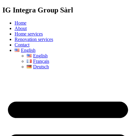
IG
Integra Group Sàrl
Home
About
Home services
Renovation services
Contact
English
English
Français
Deutsch