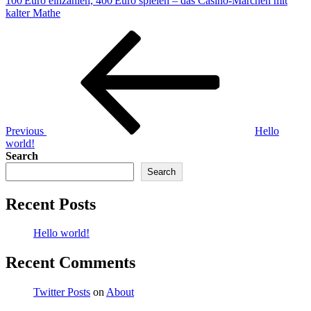
100 Euro einzahlen, 400 Euro spielen – das Casino‑Märchen mit
kalter Mathe
Post
Previous
Post
navigation
Previous
Hello
world!
Search
Search
Recent Posts
Hello world!
Recent Comments
Twitter Posts
on
About