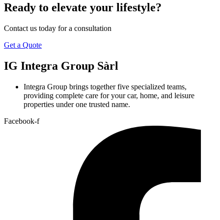
Ready to elevate your lifestyle?
Contact us today for a consultation
Get a Quote
IG
Integra Group Sàrl
Integra Group brings together five specialized teams,
providing complete care for your car, home, and leisure
properties under one trusted name.
Facebook-f