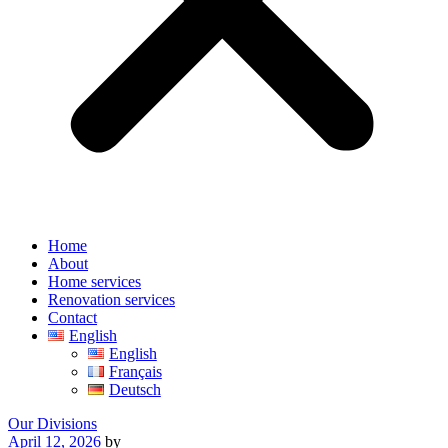
Home
About
Home services
Renovation services
Contact
English
English
Français
Deutsch
Our Divisions
Posted
April 12, 2026
by