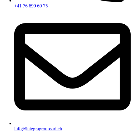
+41 76 699 60 75
info@integragroupsarl.ch