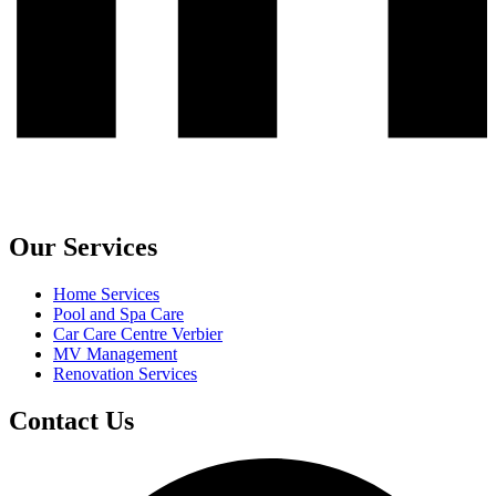
Our Services
Home Services
Pool and Spa Care
Car Care Centre Verbier
MV Management
Renovation Services
Contact Us