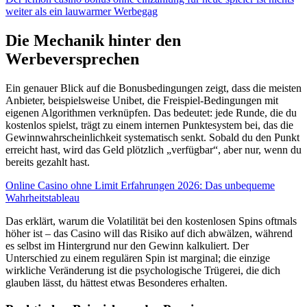
weiter als ein lauwarmer Werbegag
Die Mechanik hinter den
Werbeversprechen
Ein genauer Blick auf die Bonusbedingungen zeigt, dass die meisten
Anbieter, beispielsweise Unibet, die Freispiel‑Bedingungen mit
eigenen Algorithmen verknüpfen. Das bedeutet: jede Runde, die du
kostenlos spielst, trägt zu einem internen Punktesystem bei, das die
Gewinnwahrscheinlichkeit systematisch senkt. Sobald du den Punkt
erreicht hast, wird das Geld plötzlich „verfügbar“, aber nur, wenn du
bereits gezahlt hast.
Online Casino ohne Limit Erfahrungen 2026: Das unbequeme
Wahrheitstableau
Das erklärt, warum die Volatilität bei den kostenlosen Spins oftmals
höher ist – das Casino will das Risiko auf dich abwälzen, während
es selbst im Hintergrund nur den Gewinn kalkuliert. Der
Unterschied zu einem regulären Spin ist marginal; die einzige
wirkliche Veränderung ist die psychologische Trügerei, die dich
glauben lässt, du hättest etwas Besonderes erhalten.