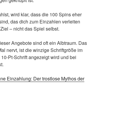
en geknüpft ist.
st, wird klar, dass die 100 Spins eher
sind, das dich zum Einzahlen verleiten
Ziel – nicht das Spiel selbst.
dieser Angebote sind oft ein Albtraum. Das
al nervt, ist die winzige Schriftgröße im
 10‑Pt‑Schrift angezeigt wird und bei
t.
ne Einzahlung: Der trostlose Mythos der