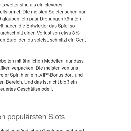
hts weiter sind als ein cleveres
eilsformel. Die meisten Spieler sehen nur
d glauben, ein paar Drehungen könnten
t haben die Entwickler das Spiel so
Durchschnitt einen Verlust von etwa 3 %
den Euro, den du spielst, schmilzt ein Cent
beiten mit ähnlichen Modellen, nur dass
afiken verpacken. Die meisten von uns
ier Spin hier, ein „VIP“‑Bonus dort, und
n Bereich. Und das ist nicht bloß ein
teuertes Geschäftsmodell.
en populärsten Slots
 leicht verständlichen Gewinnen, während