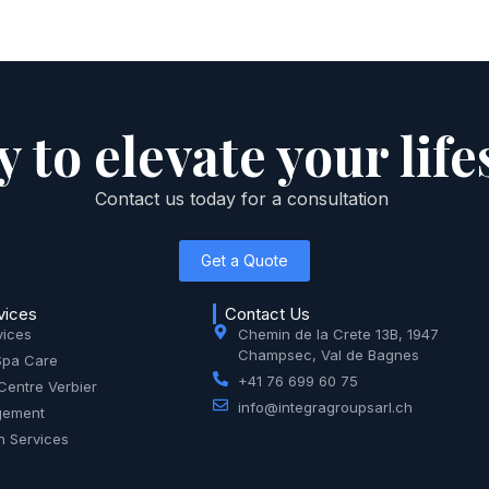
 to elevate your life
Contact us today for a consultation
Get a Quote
vices
Contact Us
vices
Chemin de la Crete 13B, 1947
Champsec, Val de Bagnes
Spa Care
+41 76 699 60 75
Centre Verbier
info@integragroupsarl.ch
gement
n Services