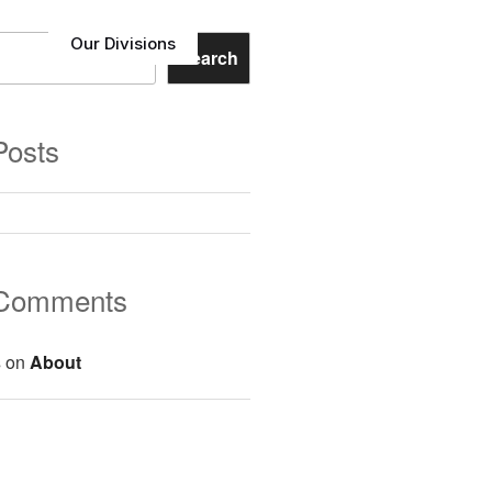
Our Divisions
glish
Search
Posts
 Comments
s
on
About