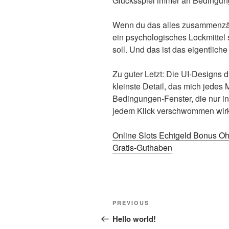
Glücksspiel immer an Bedingung
Wenn du das alles zusammenzähl
ein psychologisches Lockmittel 
soll. Und das ist das eigentliche 
Zu guter Letzt: Die UI‑Designs 
kleinste Detail, das mich jedes M
Bedingungen‑Fenster, die nur in
jedem Klick verschwommen wirk
Online Slots Echtgeld Bonus Oh
Gratis-Guthaben
PREVIOUS
Hello world!