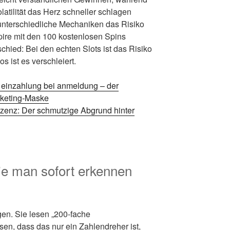
atilität das Herz schneller schlagen
 unterschiedliche Mechaniken das Risiko
ire mit den 100 kostenlosen Spins
schied: Bei den echten Slots ist das Risiko
 ist es verschleiert.
e einzahlung bei anmeldung – der
rketing‑Maske
zenz: Der schmutzige Abgrund hinter
die man sofort erkennen
gen. Sie lesen „200‑fache
en, dass das nur ein Zahlendreher ist,