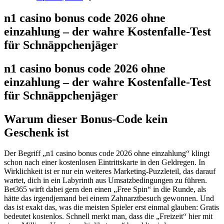
n1 casino bonus code 2026 ohne
einzahlung – der wahre Kostenfalle‑Test
für Schnäppchenjäger
n1 casino bonus code 2026 ohne
einzahlung – der wahre Kostenfalle‑Test
für Schnäppchenjäger
Warum dieser Bonus-Code kein
Geschenk ist
Der Begriff „n1 casino bonus code 2026 ohne einzahlung“ klingt
schon nach einer kostenlosen Eintrittskarte in den Geldregen. In
Wirklichkeit ist er nur ein weiteres Marketing‑Puzzleteil, das darauf
wartet, dich in ein Labyrinth aus Umsatzbedingungen zu führen.
Bet365 wirft dabei gern den einen „Free Spin“ in die Runde, als
hätte das irgendjemand bei einem Zahnarztbesuch gewonnen. Und
das ist exakt das, was die meisten Spieler erst einmal glauben: Gratis
bedeutet kostenlos. Schnell merkt man, dass die „Freizeit“ hier mit