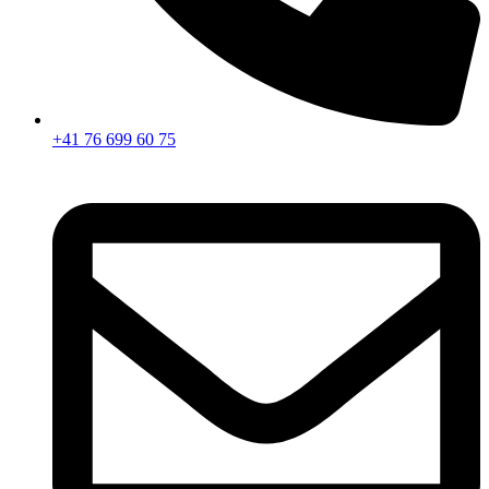
+41 76 699 60 75