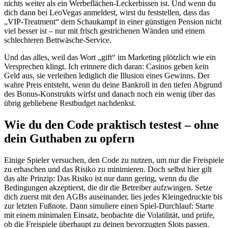
nichts weiter als ein Werbeflächen‑Leckerbissen ist. Und wenn du
dich dann bei LeoVegas anmeldest, wirst du feststellen, dass das
„VIP‑Treatment“ dem Schaukampf in einer günstigen Pension nicht
viel besser ist – nur mit frisch gestrichenen Wänden und einem
schlechteren Bettwäsche‑Service.
Und das alles, weil das Wort „gift“ im Marketing plötzlich wie ein
Versprechen klingt. Ich erinnere dich daran: Casinos geben kein
Geld aus, sie verleihen lediglich die Illusion eines Gewinns. Der
wahre Preis entsteht, wenn du deine Bankroll in den tiefen Abgrund
des Bonus‑Konstrukts wirfst und danach noch ein wenig über das
übrig gebliebene Restbudget nachdenkst.
Wie du den Code praktisch testest – ohne
dein Guthaben zu opfern
Einige Spieler versuchen, den Code zu nutzen, um nur die Freispiele
zu erhaschen und das Risiko zu minimieren. Doch selbst hier gilt
das alte Prinzip: Das Risiko ist nur dann gering, wenn du die
Bedingungen akzeptierst, die dir die Betreiber aufzwingen. Setze
dich zuerst mit den AGBs auseinander, lies jedes Kleingedruckte bis
zur letzten Fußnote. Dann simuliere einen Spiel‑Durchlauf: Starte
mit einem minimalen Einsatz, beobachte die Volatilität, und prüfe,
ob die Freispiele überhaupt zu deinen bevorzugten Slots passen.