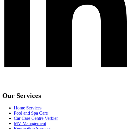
Our Services
Home Services
Pool and Spa Care
Car Care Centre Verbier
MV Management
Renovation Services