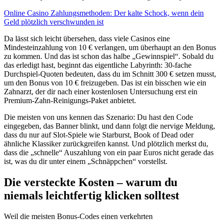
Online Casino Zahlungsmethoden: Der kalte Schock, wenn dein
Geld plötzlich verschwunden ist
Da lässt sich leicht übersehen, dass viele Casinos eine
Mindesteinzahlung von 10 € verlangen, um überhaupt an den Bonus
zu kommen. Und das ist schon das halbe „Gewinnspiel“. Sobald du
das erledigt hast, beginnt das eigentliche Labyrinth: 30‑fache
Durchspiel‑Quoten bedeuten, dass du im Schnitt 300 € setzen musst,
um den Bonus von 10 € freizugeben. Das ist ein bisschen wie ein
Zahnarzt, der dir nach einer kostenlosen Untersuchung erst ein
Premium‑Zahn‑Reinigungs‑Paket anbietet.
Die meisten von uns kennen das Szenario: Du hast den Code
eingegeben, das Banner blinkt, und dann folgt die nervige Meldung,
dass du nur auf Slot‑Spiele wie Starburst, Book of Dead oder
ähnliche Klassiker zurückgreifen kannst. Und plötzlich merkst du,
dass die „schnelle“ Auszahlung von ein paar Euros nicht gerade das
ist, was du dir unter einem „Schnäppchen“ vorstellst.
Die versteckte Kosten – warum du
niemals leichtfertig klicken solltest
Weil die meisten Bonus‑Codes einen verkehrten