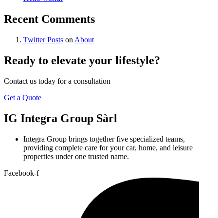
Recent Comments
Twitter Posts
on
About
Ready to elevate your lifestyle?
Contact us today for a consultation
Get a Quote
IG
Integra Group Sàrl
Integra Group brings together five specialized teams,
providing complete care for your car, home, and leisure
properties under one trusted name.
Facebook-f