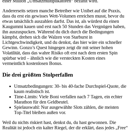
einer Million „Umsatz­multiplikatoren“ bezahlt wird.
Andererseits setzen manche Betreiber wie Unibet auf die Praxis,
dass du erst ein gewisses Wett‑Volumen erreichen musst, bevor du
etwas tatsächlich auszahlen darfst. Das ist, als würdest du einen
Kaugummi kauen und erst nach 50 Stunden das Vergnügen haben,
ihn auszuspucken. Während du dich durch die Bedingungen
kämpfst, drehen sich die Walzen von Starburst in
Lichtgeschwindigkeit, und du denkst, das hier wäre ein schneller
Gewinn. Gonzo’s Quest hingegen zeigt dir mit seiner hohen
Volatilität, dass das wahre Risiko oft erst nach dem ersten Spin
spürbar wird – ähnlich wie die versteckten Kosten eines
vermeintlich kostenlosen Bonus.
Die drei größten Stolperfallen
Umsatzbedingungen: 30‑ bis 40‑fache Durchspiel‑Quote, die
kaum realistisch ist.
Time‑Limits: Viele Boni verfallen nach 7 Tagen, ein echter
Marathon für den Geldbeutel.
Spielauswahl: Nur ausgewählte Slots zählen, die meisten
Top‑Titel bleiben außen vor.
Weil du nichts riskiert hast, denkst du, du hast gewonnen. Die
Realität ist jedoch ein kalter Riegel, der dir erklärt, dass jedes „Free“