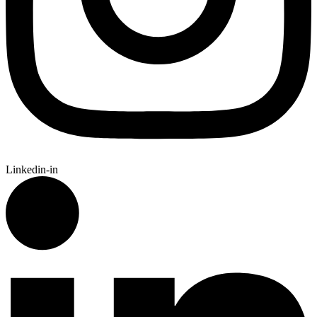
Linkedin-in