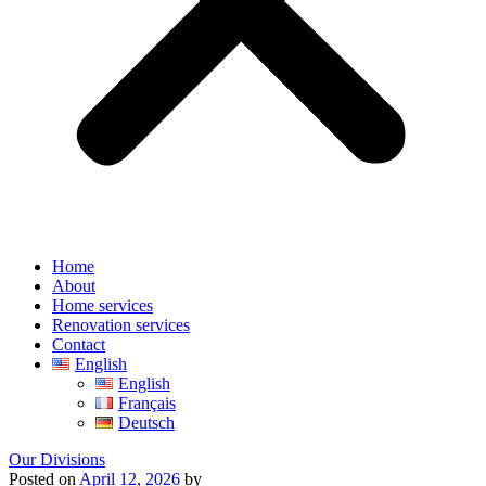
Home
About
Home services
Renovation services
Contact
English
English
Français
Deutsch
Our Divisions
Posted on
April 12, 2026
by