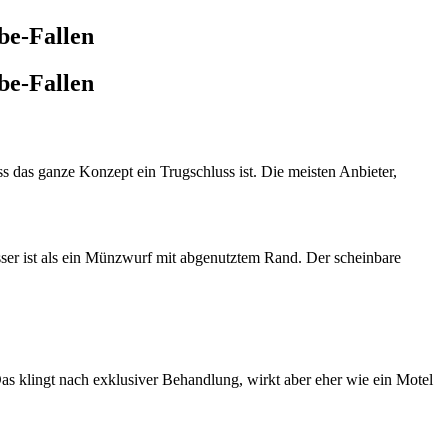
be‑Fallen
be‑Fallen
 das ganze Konzept ein Trugschluss ist. Die meisten Anbieter,
esser ist als ein Münzwurf mit abgenutztem Rand. Der scheinbare
s klingt nach exklusiver Behandlung, wirkt aber eher wie ein Motel