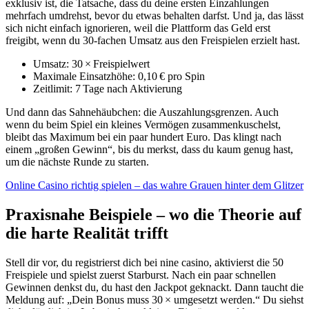
exklusiv ist, die Tatsache, dass du deine ersten Einzahlungen
mehrfach umdrehst, bevor du etwas behalten darfst. Und ja, das lässt
sich nicht einfach ignorieren, weil die Plattform das Geld erst
freigibt, wenn du 30‑fachen Umsatz aus den Freispielen erzielt hast.
Umsatz: 30 × Freispielwert
Maximale Einsatzhöhe: 0,10 € pro Spin
Zeitlimit: 7 Tage nach Aktivierung
Und dann das Sahnehäubchen: die Auszahlungsgrenzen. Auch
wenn du beim Spiel ein kleines Vermögen zusammenkuschelst,
bleibt das Maximum bei ein paar hundert Euro. Das klingt nach
einem „großen Gewinn“, bis du merkst, dass du kaum genug hast,
um die nächste Runde zu starten.
Online Casino richtig spielen – das wahre Grauen hinter dem Glitzer
Praxisnahe Beispiele – wo die Theorie auf
die harte Realität trifft
Stell dir vor, du registrierst dich bei nine casino, aktivierst die 50
Freispiele und spielst zuerst Starburst. Nach ein paar schnellen
Gewinnen denkst du, du hast den Jackpot geknackt. Dann taucht die
Meldung auf: „Dein Bonus muss 30 × umgesetzt werden.“ Du siehst