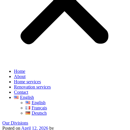
Home
About
Home services
Renovation services
Contact
English
English
Français
Deutsch
Our Divisions
Posted on
April 12, 2026
by