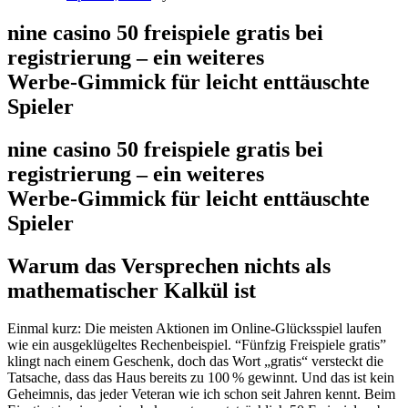
nine casino 50 freispiele gratis bei
registrierung – ein weiteres
Werbe‑Gimmick für leicht enttäuschte
Spieler
nine casino 50 freispiele gratis bei
registrierung – ein weiteres
Werbe‑Gimmick für leicht enttäuschte
Spieler
Warum das Versprechen nichts als
mathematischer Kalkül ist
Einmal kurz: Die meisten Aktionen im Online‑Glücksspiel laufen
wie ein ausgeklügeltes Rechenbeispiel. “Fünfzig Freispiele gratis”
klingt nach einem Geschenk, doch das Wort „gratis“ versteckt die
Tatsache, dass das Haus bereits zu 100 % gewinnt. Und das ist kein
Geheimnis, das jeder Veteran wie ich schon seit Jahren kennt. Beim