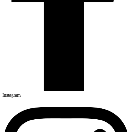
Instagram