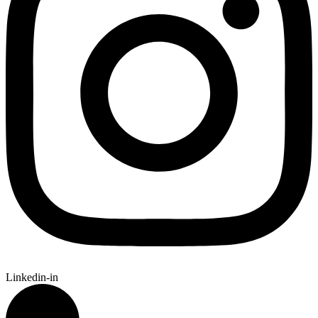
Linkedin-in