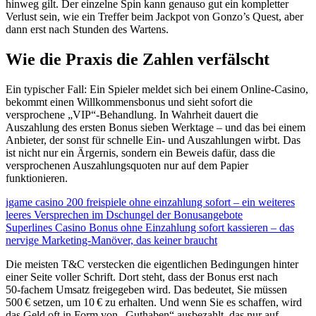
hinweg gilt. Der einzelne Spin kann genauso gut ein kompletter
Verlust sein, wie ein Treffer beim Jackpot von Gonzo’s Quest, aber
dann erst nach Stunden des Wartens.
Wie die Praxis die Zahlen verfälscht
Ein typischer Fall: Ein Spieler meldet sich bei einem Online‑Casino,
bekommt einen Willkommensbonus und sieht sofort die
versprochene „VIP“-Behandlung. In Wahrheit dauert die
Auszahlung des ersten Bonus sieben Werktage – und das bei einem
Anbieter, der sonst für schnelle Ein- und Auszahlungen wirbt. Das
ist nicht nur ein Ärgernis, sondern ein Beweis dafür, dass die
versprochenen Auszahlungsquoten nur auf dem Papier
funktionieren.
igame casino 200 freispiele ohne einzahlung sofort – ein weiteres
leeres Versprechen im Dschungel der Bonusangebote
Superlines Casino Bonus ohne Einzahlung sofort kassieren – das
nervige Marketing‑Manöver, das keiner braucht
Die meisten T&C verstecken die eigentlichen Bedingungen hinter
einer Seite voller Schrift. Dort steht, dass der Bonus erst nach
50‑fachem Umsatz freigegeben wird. Das bedeutet, Sie müssen
500 € setzen, um 10 € zu erhalten. Und wenn Sie es schaffen, wird
das Geld oft in Form von „Guthaben“ ausbezahlt, das nur auf