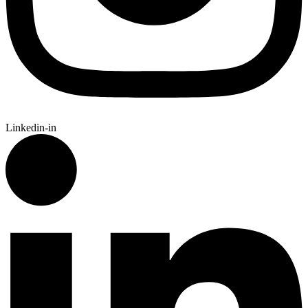
Linkedin-in