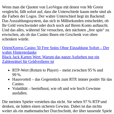
Wenn man die Quoten von LeoVegas mit denen von Mr Green
vergleicht, fällt sofort auf, dass die Unterschiede kaum mehr sind als
die Farben der Logos. Der wahre Unterschied liegt im Backend:
Das Auszahlungssystem, das sich in Millisekunden entscheidet, ob
Ihr Geld verschwindet oder doch noch auf Ihrem Konto auftaucht.
Und das alles, während Sie versuchen, den nächsten „free spin“ zu
erwischen, als ob das Casino Ihnen ein Geschenk von oben
schenken würde.
OrientXpress Casino 50 Free Spins Ohne Einzahlung Sofort – Der
wahre Hintergedanke
Black Jack Karten Wert: Warum das ganze Aufsehen nur ein
Zahlenrätsel für Geldverlierer ist
RTP‑Wert (Return to Player) – meist zwischen 95 % und
99 %.
Hausvorteil – das Gegenstück zum RTP, immer positiv für das
Casino.
Volatilität – beeinflusst, wie oft und wie hoch Gewinne
ausfallen.
Die meisten Spieler verstehen das nicht. Sie sehen 97 % RTP und
denken, sie hätten einen sicheren Gewinn. Dabei ist das nichts
weiter als ein mathematischer Durchschnitt, der über tausende Spiele