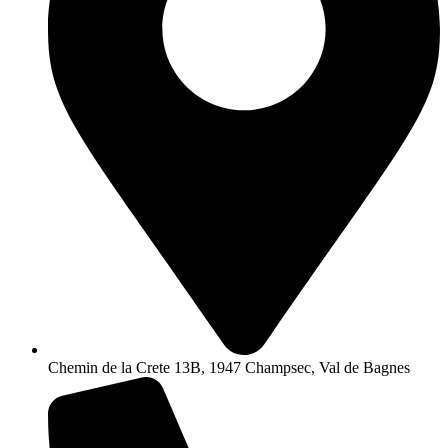
Chemin de la Crete 13B, 1947 Champsec, Val de Bagnes