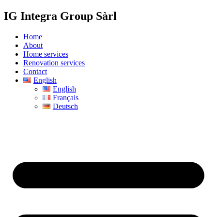
IG
Integra Group Sàrl
Home
About
Home services
Renovation services
Contact
English
English
Français
Deutsch