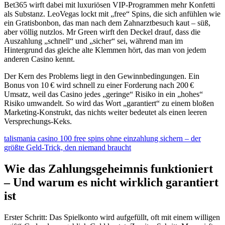
Bet365 wirft dabei mit luxuriösen VIP‑Programmen mehr Konfetti
als Substanz. LeoVegas lockt mit „free“ Spins, die sich anfühlen wie
ein Gratisbonbon, das man nach dem Zahnarztbesuch kaut – süß,
aber völlig nutzlos. Mr Green wirft den Deckel drauf, dass die
Auszahlung „schnell“ und „sicher“ sei, während man im
Hintergrund das gleiche alte Klemmen hört, das man von jedem
anderen Casino kennt.
Der Kern des Problems liegt in den Gewinnbedingungen. Ein
Bonus von 10 € wird schnell zu einer Forderung nach 200 €
Umsatz, weil das Casino jedes „geringe“ Risiko in ein „hohes“
Risiko umwandelt. So wird das Wort „garantiert“ zu einem bloßen
Marketing‑Konstrukt, das nichts weiter bedeutet als einen leeren
Versprechungs‑Keks.
talismania casino 100 free spins ohne einzahlung sichern – der
größte Geld‑Trick, den niemand braucht
Wie das Zahlungsgeheimnis funktioniert
– Und warum es nicht wirklich garantiert
ist
Erster Schritt: Das Spielkonto wird aufgefüllt, oft mit einem willigen