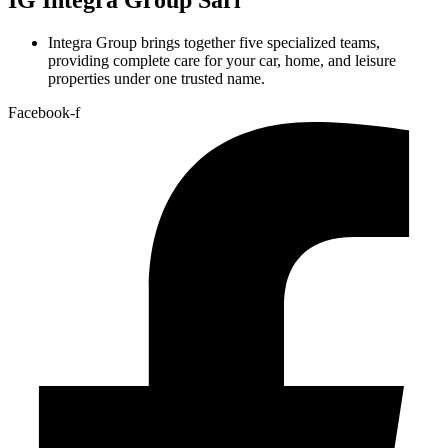
IG
Integra Group Sàrl
Integra Group brings together five specialized teams,
providing complete care for your car, home, and leisure
properties under one trusted name.
Facebook-f