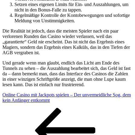
Setzen eines eigenen Limits für Ein- und Auszahlungen, um
nicht in den Bonus-Falle zu tappen.
Regelmäßige Kontrolle der Kontobewegungen und sofortige
Meldung von Unstimmigkeiten.
Die Realität ist jedoch, dass die meisten Spieler nach ein paar
verlorenen Runden das Casino wieder verlassen, weil das
„garantierte“ Geld nie erscheint. Das ist nicht das Ergebnis eines
Magiers, sondern das Ergebnis eines Kalküls, das in den Tiefen der
AGB vergraben ist.
Und gerade wenn man glaubt, endlich das Licht am Ende des
Tunnels zu sehen – die Auszahlung bearbeitet sich, das Geld ist fast
da – dann bemerkt man, dass das Interface des Casinos die Zahlen
in einer winzigen Schriftgröße anzeigt, die man ohne Lupe kaum
lesen kann. Das ist einfach nur frustrierend.
Online Casino mit Jackpots spielen – Der unvermeidliche Sog, dem
kein Anfänger entkommt
Post
Previous
Post
navigation