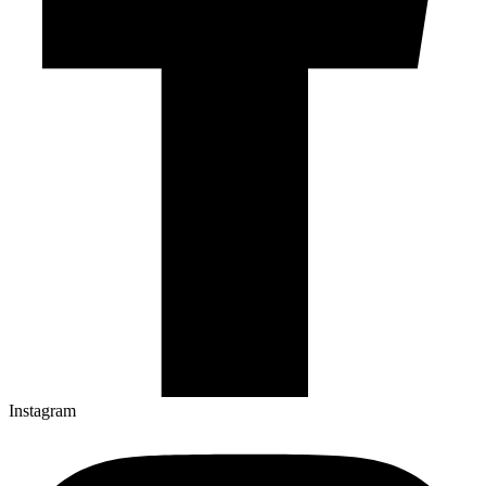
Instagram