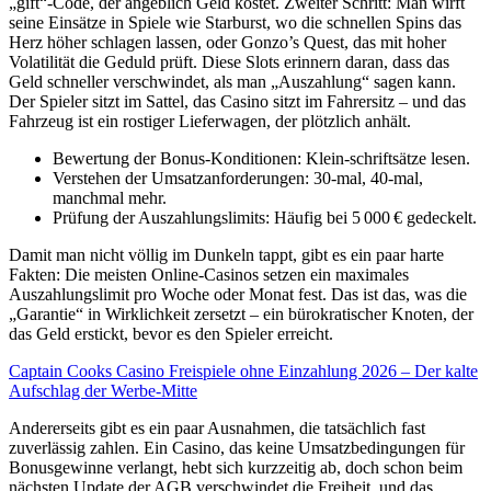
„gift“‑Code, der angeblich Geld kostet. Zweiter Schritt: Man wirft
seine Einsätze in Spiele wie Starburst, wo die schnellen Spins das
Herz höher schlagen lassen, oder Gonzo’s Quest, das mit hoher
Volatilität die Geduld prüft. Diese Slots erinnern daran, dass das
Geld schneller verschwindet, als man „Auszahlung“ sagen kann.
Der Spieler sitzt im Sattel, das Casino sitzt im Fahrersitz – und das
Fahrzeug ist ein rostiger Lieferwagen, der plötzlich anhält.
Bewertung der Bonus‑Konditionen: Klein‑schriftsätze lesen.
Verstehen der Umsatzanforderungen: 30‑mal, 40‑mal,
manchmal mehr.
Prüfung der Auszahlungslimits: Häufig bei 5 000 € gedeckelt.
Damit man nicht völlig im Dunkeln tappt, gibt es ein paar harte
Fakten: Die meisten Online‑Casinos setzen ein maximales
Auszahlungslimit pro Woche oder Monat fest. Das ist das, was die
„Garantie“ in Wirklichkeit zersetzt – ein bürokratischer Knoten, der
das Geld erstickt, bevor es den Spieler erreicht.
Captain Cooks Casino Freispiele ohne Einzahlung 2026 – Der kalte
Aufschlag der Werbe‑Mitte
Andererseits gibt es ein paar Ausnahmen, die tatsächlich fast
zuverlässig zahlen. Ein Casino, das keine Umsatzbedingungen für
Bonusgewinne verlangt, hebt sich kurzzeitig ab, doch schon beim
nächsten Update der AGB verschwindet die Freiheit, und das