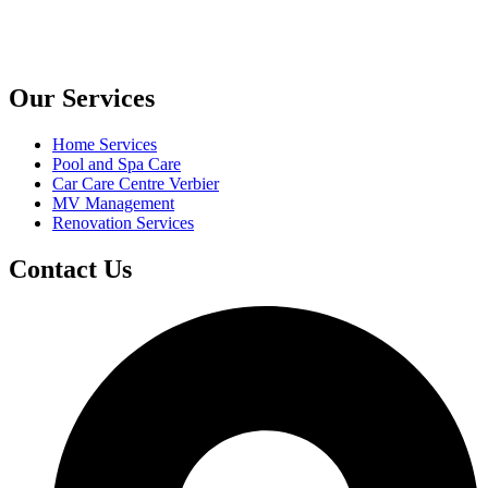
Our Services
Home Services
Pool and Spa Care
Car Care Centre Verbier
MV Management
Renovation Services
Contact Us