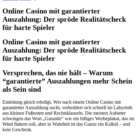
on
Online Casino mit garantierter
Auszahlung: Der spröde Realitätscheck
für harte Spieler
Online Casino mit garantierter
Auszahlung: Der spröde Realitätscheck
für harte Spieler
Versprechen, das nie hält – Warum
“garantierte” Auszahlungen mehr Schein
als Sein sind
Einleitung gleich erledigt. Wer nach einem Online Casino mit
garantierter Auszahlung sucht, verheddert sich schnell im Labyrinth
aus kleinen Fußnoten und Rechtsklauseln. Die meisten Anbieter
schwingen das Wort „Garantie“ wie ein billiges Werbeplakat, das im
Wind flattern soll, aber in Wahrheit ist das Ganze ein Kalkül – und
kein Geschenk.