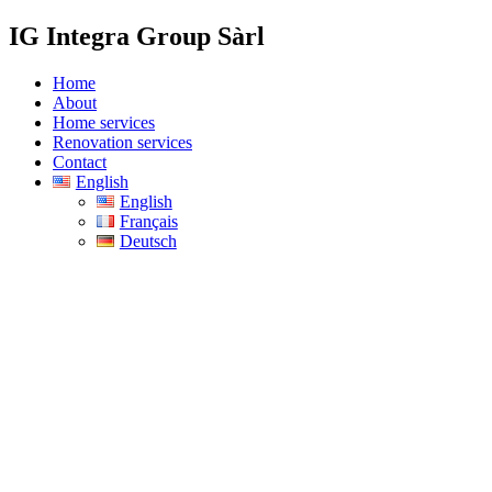
IG
Integra Group Sàrl
Home
About
Home services
Renovation services
Contact
English
English
Français
Deutsch