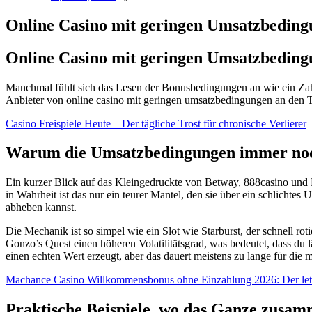
Online Casino mit geringen Umsatzbedingun
Online Casino mit geringen Umsatzbedingun
Manchmal fühlt sich das Lesen der Bonusbedingungen an wie ein Zahna
Anbieter von online casino mit geringen umsatzbedingungen an den Ta
Casino Freispiele Heute – Der tägliche Trost für chronische Verlierer
Warum die Umsatzbedingungen immer noc
Ein kurzer Blick auf das Kleingedruckte von Betway, 888casino und 
in Wahrheit ist das nur ein teurer Mantel, den sie über ein schlichte
abheben kannst.
Die Mechanik ist so simpel wie ein Slot wie Starburst, der schnell r
Gonzo’s Quest einen höheren Volatilitätsgrad, was bedeutet, dass du l
einen echten Wert erzeugt, aber das dauert meistens zu lange für die m
Machance Casino Willkommensbonus ohne Einzahlung 2026: Der letz
Praktische Beispiele, wo das Ganze zusam