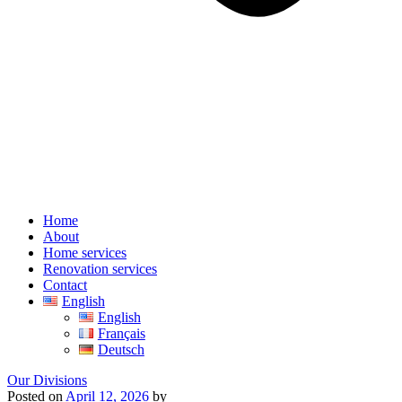
Home
About
Home services
Renovation services
Contact
English
English
Français
Deutsch
Our Divisions
Posted on
April 12, 2026
by