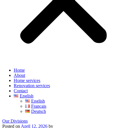
Home
About
Home services
Renovation services
Contact
English
English
Français
Deutsch
Our Divisions
Posted on
April 12, 2026
by