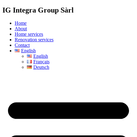
IG
Integra Group Sàrl
Home
About
Home services
Renovation services
Contact
English
English
Français
Deutsch