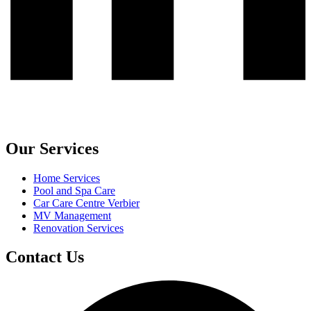
Our Services
Home Services
Pool and Spa Care
Car Care Centre Verbier
MV Management
Renovation Services
Contact Us