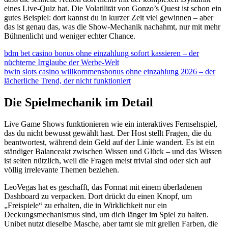
eines Live-Quiz hat. Die Volatilität von Gonzo’s Quest ist schon ein
gutes Beispiel: dort kannst du in kurzer Zeit viel gewinnen – aber
das ist genau das, was die Show-Mechanik nachahmt, nur mit mehr
Bühnenlicht und weniger echter Chance.
bdm bet casino bonus ohne einzahlung sofort kassieren – der
nüchterne Irrglaube der Werbe‑Welt
bwin slots casino willkommensbonus ohne einzahlung 2026 – der
lächerliche Trend, der nicht funktioniert
Die Spielmechanik im Detail
Live Game Shows funktionieren wie ein interaktives Fernsehspiel,
das du nicht bewusst gewählt hast. Der Host stellt Fragen, die du
beantwortest, während dein Geld auf der Linie wandert. Es ist ein
ständiger Balanceakt zwischen Wissen und Glück – und das Wissen
ist selten nützlich, weil die Fragen meist trivial sind oder sich auf
völlig irrelevante Themen beziehen.
LeoVegas hat es geschafft, das Format mit einem überladenen
Dashboard zu verpacken. Dort drückt du einen Knopf, um
„Freispiele“ zu erhalten, die in Wirklichkeit nur ein
Deckungsmechanismus sind, um dich länger im Spiel zu halten.
Unibet nutzt dieselbe Masche, aber tarnt sie mit grellen Farben, die