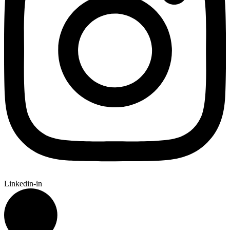
Linkedin-in