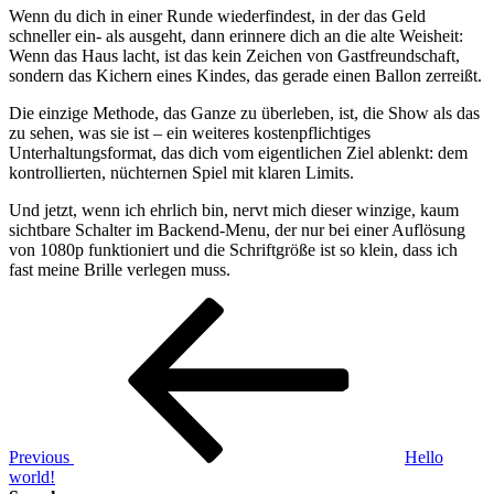
Wenn du dich in einer Runde wiederfindest, in der das Geld
schneller ein- als ausgeht, dann erinnere dich an die alte Weisheit:
Wenn das Haus lacht, ist das kein Zeichen von Gastfreundschaft,
sondern das Kichern eines Kindes, das gerade einen Ballon zerreißt.
Die einzige Methode, das Ganze zu überleben, ist, die Show als das
zu sehen, was sie ist – ein weiteres kostenpflichtiges
Unterhaltungsformat, das dich vom eigentlichen Ziel ablenkt: dem
kontrollierten, nüchternen Spiel mit klaren Limits.
Und jetzt, wenn ich ehrlich bin, nervt mich dieser winzige, kaum
sichtbare Schalter im Backend‑Menu, der nur bei einer Auflösung
von 1080p funktioniert und die Schriftgröße ist so klein, dass ich
fast meine Brille verlegen muss.
Post
Previous
Post
navigation
Previous
Hello
world!