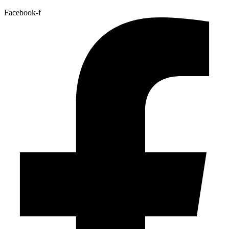
Facebook-f