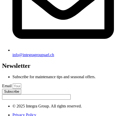
info@integragroupsarl.ch
Newsletter
Subscribe for maintenance tips and seasonal offers.
Email
Subscribe
© 2025 Integra Group. All rights reserved.
Privacy Policy