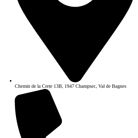
Chemin de la Crete 13B, 1947 Champsec, Val de Bagnes