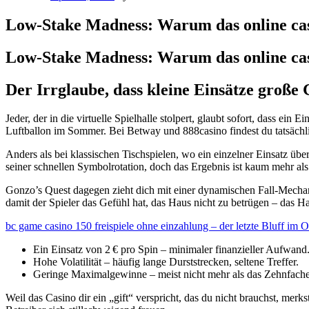
Low‑Stake Madness: Warum das online casi
Low‑Stake Madness: Warum das online casi
Der Irrglaube, dass kleine Einsätze große
Jeder, der in die virtuelle Spielhalle stolpert, glaubt sofort, dass ei
Luftballon im Sommer. Bei Betway und 888casino findest du tatsächli
Anders als bei klassischen Tischspielen, wo ein einzelner Einsatz übe
seiner schnellen Symbolrotation, doch das Ergebnis ist kaum mehr als ei
Gonzo’s Quest dagegen zieht dich mit einer dynamischen Fall-Mechanik
damit der Spieler das Gefühl hat, das Haus nicht zu betrügen – das H
bc game casino 150 freispiele ohne einzahlung – der letzte Bluff i
Ein Einsatz von 2 € pro Spin – minimaler finanzieller Aufwand
Hohe Volatilität – häufig lange Durststrecken, seltene Treffer.
Geringe Maximalgewinne – meist nicht mehr als das Zehnfache
Weil das Casino dir ein „gift“ verspricht, das du nicht brauchst, merk