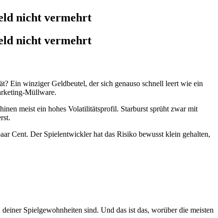
eld nicht vermehrt
eld nicht vermehrt
tät? Ein winziger Geldbeutel, der sich genauso schnell leert wie ein
arketing‑Müllware.
nen meist ein hohes Volatilitätsprofil. Starburst sprüht zwar mit
rst.
ar Cent. Der Spielentwickler hat das Risiko bewusst klein gehalten,
ten deiner Spielgewohnheiten sind. Und das ist das, worüber die meisten