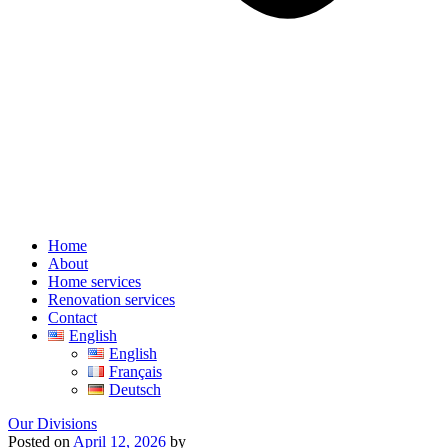
Home
About
Home services
Renovation services
Contact
English
English
Français
Deutsch
Our Divisions
Posted on
April 12, 2026
by