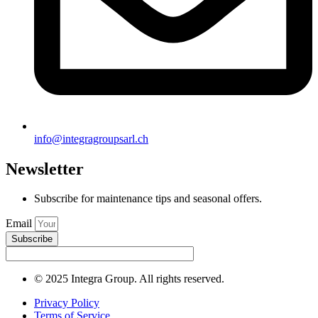
info@integragroupsarl.ch
Newsletter
Subscribe for maintenance tips and seasonal offers.
Email
Subscribe
© 2025 Integra Group. All rights reserved.
Privacy Policy
Terms of Service