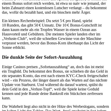
einem Bonus sofort reich werden, ist etwa so naiv wie jemand, der
beim Zahnarzt einen kostenlosen Lutscher verlangt – du bekommst
das, wofür du bezahlt hast, und ein bisschen mehr Ärger.
Ein kleines Rechenbeispiel: Du setzt 5 € pro Hand, spielst
10 Runden, das gibt 50 € Umsatz. Die 10 € Bonus‑Gutschrift ist
dann kaum mehr als ein Tropfen Wasser in einem Ozean aus
Hausvorteil und Gebühren. Die meisten Spieler landen eher im
„Verluste‑Club“, weil die schnellen Gewinne von der Maschine
verprasst werden, bevor das Bonus‑Korn überhaupt das Licht der
Sonne erblickt.
Die dunkle Seite der Sofort‑Auszahlung
Einige Casinos preisen „Sofortauszahlung“ an, doch das ist meist
ein Trugbild. Du bekommst den Bonus, sie schieben dir das Geld in
ein separates Konto, das erst nach einem KYC‑Check freigeschaltet
wird – ein Prozess, der länger dauert als das Warten auf das nächste
Update von Starburst. Und während du darauf wartest, spülst du
dein Geld in den „Verlust‑Topf“, weil die Spiele keine Geduld
kennen und jede Runde deine Bankroll ein Stückchen zerfressen
kann.
Die Wahrheit liegt also nicht in der Hitze des Werbeslogans, sondern
im kalten Licht der Zahlen. Das Wort „free“ erscheint in fast jedem