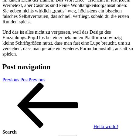
Werbetext, aber Casinos sind keine Wohltätigkeitsorganisationen:
Sie geben nichts wirklich „gratis“ weg, höchstens ein bisschen
falsches Selbstvertrauen, das schnell verfliegt, sobald du die ersten
Runden spielst.
Und das ist alles nicht zu vergessen, weil das Design des
Einzahlungs‑Pop‑Ups bei einer bekannten Plattform so winzig
kleine Schriftgrößen nutzt, dass man fast eine Lupe braucht, um zu
verstehen, dass man gerade ein weiteres Formular ausfüllt, anstatt zu
spielen.
Post navigation
Previous Post
Previous
Hello world!
Search