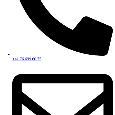
+41 76 699 60 75