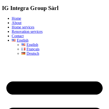
IG
Integra Group Sàrl
Home
About
Home services
Renovation services
Contact
English
English
Français
Deutsch