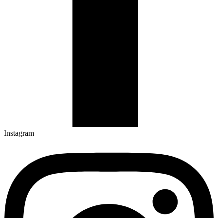
Instagram