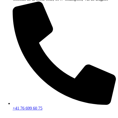
+41 76 699 60 75