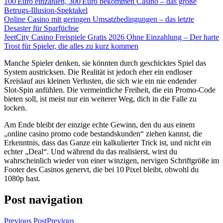
100 Euro einzahlen, 300 Euro bekommen Casino – das große
Betrugs‑Illusion‑Spektakel
Online Casino mit geringen Umsatzbedingungen – das letzte
Desaster für Sparfüchse
JeetCity Casino Freispiele Gratis 2026 Ohne Einzahlung – Der harte
Trost für Spieler, die alles zu kurz kommen
Manche Spieler denken, sie könnten durch geschicktes Spiel das
System austricksen. Die Realität ist jedoch eher ein endloser
Kreislauf aus kleinen Verlusten, die sich wie ein nie endender
Slot‑Spin anfühlen. Die vermeintliche Freiheit, die ein Promo‑Code
bieten soll, ist meist nur ein weiterer Weg, dich in die Falle zu
locken.
Am Ende bleibt der einzige echte Gewinn, den du aus einem
„online casino promo code bestandskunden“ ziehen kannst, die
Erkenntnis, dass das Ganze ein kalkulierter Trick ist, und nicht ein
echter „Deal“. Und während du das realisierst, wirst du
wahrscheinlich wieder von einer winzigen, nervigen Schriftgröße im
Footer des Casinos genervt, die bei 10 Pixel bleibt, obwohl du
1080p hast.
Post navigation
Previous Post
Previous