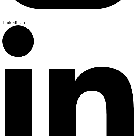
Linkedin-in