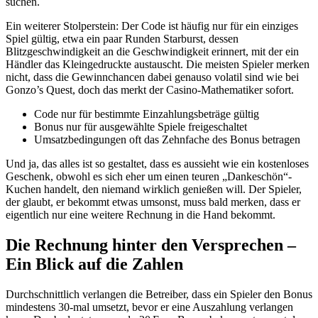
suchen.
Ein weiterer Stolperstein: Der Code ist häufig nur für ein einziges
Spiel gültig, etwa ein paar Runden Starburst, dessen
Blitzgeschwindigkeit an die Geschwindigkeit erinnert, mit der ein
Händler das Kleingedruckte austauscht. Die meisten Spieler merken
nicht, dass die Gewinnchancen dabei genauso volatil sind wie bei
Gonzo’s Quest, doch das merkt der Casino‑Mathematiker sofort.
Code nur für bestimmte Einzahlungsbeträge gültig
Bonus nur für ausgewählte Spiele freigeschaltet
Umsatzbedingungen oft das Zehnfache des Bonus betragen
Und ja, das alles ist so gestaltet, dass es aussieht wie ein kostenloses
Geschenk, obwohl es sich eher um einen teuren „Dankeschön“-
Kuchen handelt, den niemand wirklich genießen will. Der Spieler,
der glaubt, er bekommt etwas umsonst, muss bald merken, dass er
eigentlich nur eine weitere Rechnung in die Hand bekommt.
Die Rechnung hinter den Versprechen –
Ein Blick auf die Zahlen
Durchschnittlich verlangen die Betreiber, dass ein Spieler den Bonus
mindestens 30‑mal umsetzt, bevor er eine Auszahlung verlangen