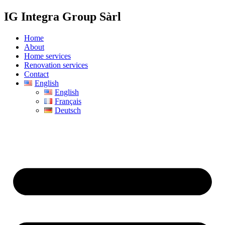
IG
Integra Group Sàrl
Home
About
Home services
Renovation services
Contact
English
English
Français
Deutsch