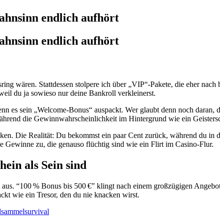
hnsinn endlich aufhört
hnsinn endlich aufhört
sring wären. Stattdessen stolpere ich über „VIP“‑Pakete, die eher nac
eil du ja sowieso nur deine Bankroll verkleinerst.
nn es sein „Welcome‑Bonus“ auspackt. Wer glaubt denn noch daran, das
, während die Gewinnwahrscheinlichkeit im Hintergrund wie ein Geister
ken. Die Realität: Du bekommst ein paar Cent zurück, während du in de
le Gewinne zu, die genauso flüchtig sind wie ein Flirt im Casino‑Flur.
in als Sein sind
tail aus. “100 % Bonus bis 500 €” klingt nach einem großzügigen Angebo
ckt wie ein Tresor, den du nie knacken wirst.
ldsammelsurvival