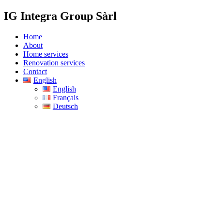
IG
Integra Group Sàrl
Home
About
Home services
Renovation services
Contact
English
English
Français
Deutsch