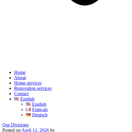
Home
About
Home services
Renovation services
Contact
English
English
Français
Deutsch
Our Divisions
Posted on
April 12, 2026
by