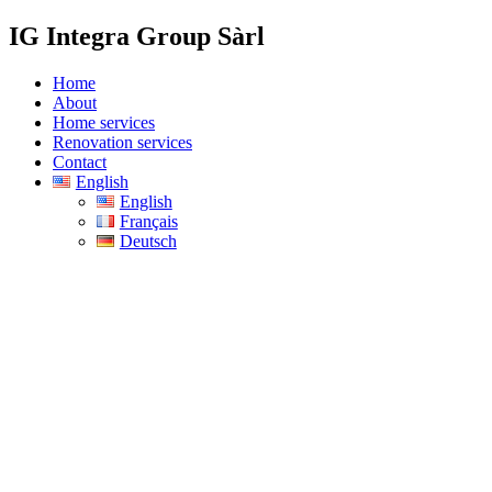
IG
Integra Group Sàrl
Home
About
Home services
Renovation services
Contact
English
English
Français
Deutsch