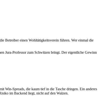
die Betreiber einen Wohltätigkeitsverein führen. Wer einmal die
inen Jura‑Professor zum Schwitzen bringt. Der eigentliche Gewinn
r mit Win‑Spreads, die kaum tief in die Tasche dringen. Ein anderes
Risiko im Backend liegt, nicht auf den Walzen.