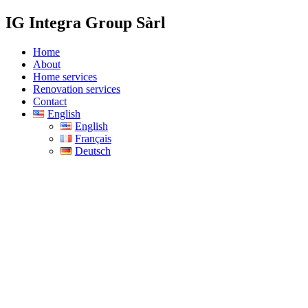
IG
Integra Group Sàrl
Home
About
Home services
Renovation services
Contact
English
English
Français
Deutsch