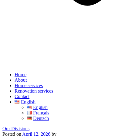
Home
About
Home services
Renovation services
Contact
English
English
Français
Deutsch
Our Divisions
Posted on
April 12, 2026
by