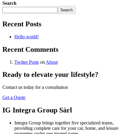
Search
Search
Recent Posts
Hello world!
Recent Comments
Twitter Posts
on
About
Ready to elevate your lifestyle?
Contact us today for a consultation
Get a Quote
IG
Integra Group Sàrl
Integra Group brings together five specialized teams,
providing complete care for your car, home, and leisure
properties under one trusted name.