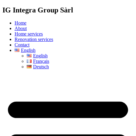
IG
Integra Group Sàrl
Home
About
Home services
Renovation services
Contact
English
English
Français
Deutsch