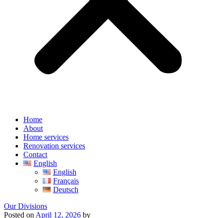
Home
About
Home services
Renovation services
Contact
English
English
Français
Deutsch
Our Divisions
Posted on
April 12, 2026
by