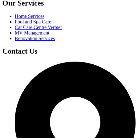
Our Services
Home Services
Pool and Spa Care
Car Care Centre Verbier
MV Management
Renovation Services
Contact Us