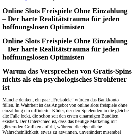
Online Slots Freispiele Ohne Einzahlung
– Der harte Realitätstrauma für jeden
hoffnungslosen Optimisten
Online Slots Freispiele Ohne Einzahlung
– Der harte Realitätstrauma für jeden
hoffnungslosen Optimisten
Warum das Versprechen von Gratis-Spins
nichts als ein psychologisches Strohfeuer
ist
Manche denken, ein paar „Freispiele“ würden das Bankkonto
füllen. In Wahrheit ist das Angebot von online slots freispiele ohne
einzahlung ein raffinierter Köder, der den Spielenden in die gleiche
alte Falle lockt, die schon seit den ersten einarmigen Banditen
existiert. Der Unterschied ist, dass das heutige Marketing mit
glitzernden Grafiken auftritt, während die eigentliche
Wahrscheinlichkeit, etwas zu gewinnen, unverändert miserabel