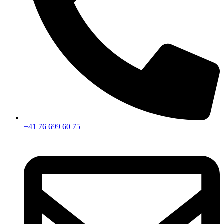
+41 76 699 60 75