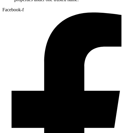
Facebook-f