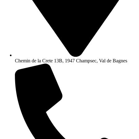
Chemin de la Crete 13B, 1947 Champsec, Val de Bagnes