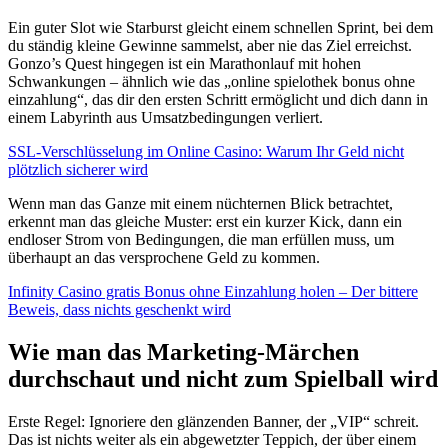
Ein guter Slot wie Starburst gleicht einem schnellen Sprint, bei dem
du ständig kleine Gewinne sammelst, aber nie das Ziel erreichst.
Gonzo’s Quest hingegen ist ein Marathonlauf mit hohen
Schwankungen – ähnlich wie das „online spielothek bonus ohne
einzahlung“, das dir den ersten Schritt ermöglicht und dich dann in
einem Labyrinth aus Umsatzbedingungen verliert.
SSL-Verschlüsselung im Online Casino: Warum Ihr Geld nicht
plötzlich sicherer wird
Wenn man das Ganze mit einem nüchternen Blick betrachtet,
erkennt man das gleiche Muster: erst ein kurzer Kick, dann ein
endloser Strom von Bedingungen, die man erfüllen muss, um
überhaupt an das versprochene Geld zu kommen.
Infinity Casino gratis Bonus ohne Einzahlung holen – Der bittere
Beweis, dass nichts geschenkt wird
Wie man das Marketing‑Märchen
durchschaut und nicht zum Spielball wird
Erste Regel: Ignoriere den glänzenden Banner, der „VIP“ schreit.
Das ist nichts weiter als ein abgewetzter Teppich, der über einem