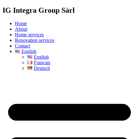
IG
Integra Group Sàrl
Home
About
Home services
Renovation services
Contact
English
English
Français
Deutsch