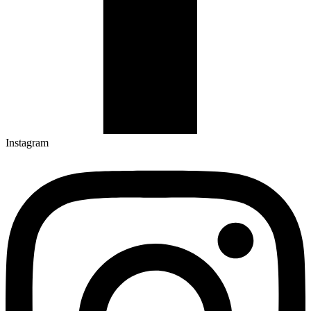
Instagram