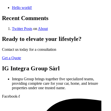
Hello world!
Recent Comments
Twitter Posts
on
About
Ready to elevate your lifestyle?
Contact us today for a consultation
Get a Quote
IG
Integra Group Sàrl
Integra Group brings together five specialized teams,
providing complete care for your car, home, and leisure
properties under one trusted name.
Facebook-f