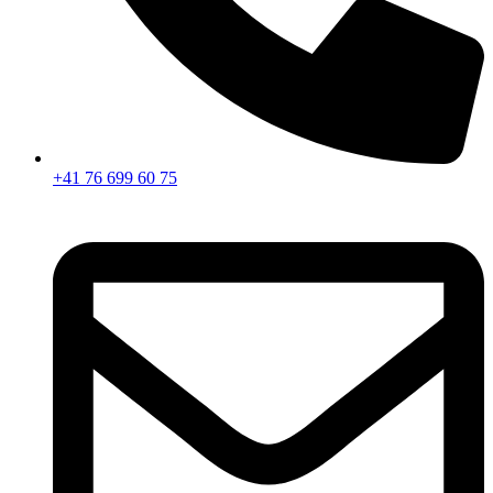
+41 76 699 60 75