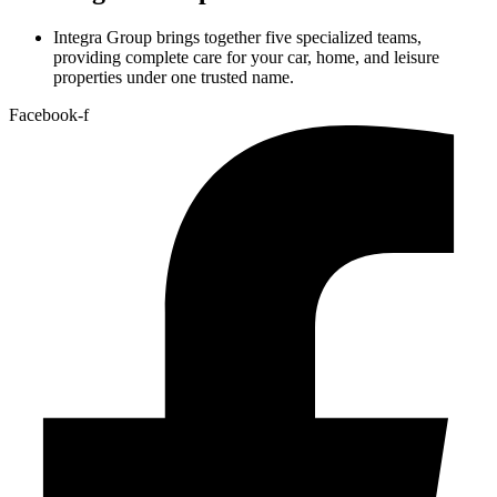
Integra Group brings together five specialized teams,
providing complete care for your car, home, and leisure
properties under one trusted name.
Facebook-f