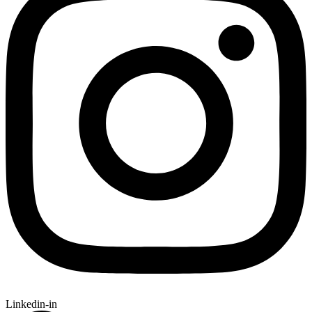
Linkedin-in