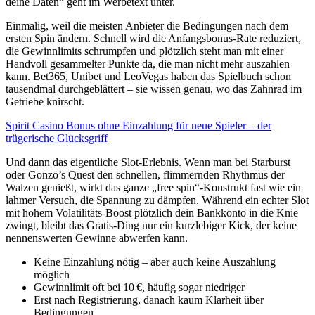
deine Daten“ geht im Werbetext unter.
Einmalig, weil die meisten Anbieter die Bedingungen nach dem
ersten Spin ändern. Schnell wird die Anfangsbonus‑Rate reduziert,
die Gewinnlimits schrumpfen und plötzlich steht man mit einer
Handvoll gesammelter Punkte da, die man nicht mehr auszahlen
kann. Bet365, Unibet und LeoVegas haben das Spielbuch schon
tausendmal durchgeblättert – sie wissen genau, wo das Zahnrad im
Getriebe knirscht.
Spirit Casino Bonus ohne Einzahlung für neue Spieler – der
trügerische Glücksgriff
Und dann das eigentliche Slot‑Erlebnis. Wenn man bei Starburst
oder Gonzo’s Quest den schnellen, flimmernden Rhythmus der
Walzen genießt, wirkt das ganze „free spin“-Konstrukt fast wie ein
lahmer Versuch, die Spannung zu dämpfen. Während ein echter Slot
mit hohem Volatilitäts‑Boost plötzlich dein Bankkonto in die Knie
zwingt, bleibt das Gratis‑Ding nur ein kurzlebiger Kick, der keine
nennenswerten Gewinne abwerfen kann.
Keine Einzahlung nötig – aber auch keine Auszahlung
möglich
Gewinnlimit oft bei 10 €, häufig sogar niedriger
Erst nach Registrierung, danach kaum Klarheit über
Bedingungen