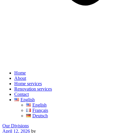
Home
About
Home services
Renovation services
Contact
English
English
Français
Deutsch
Our Divisions
Posted
April 12, 2026
by