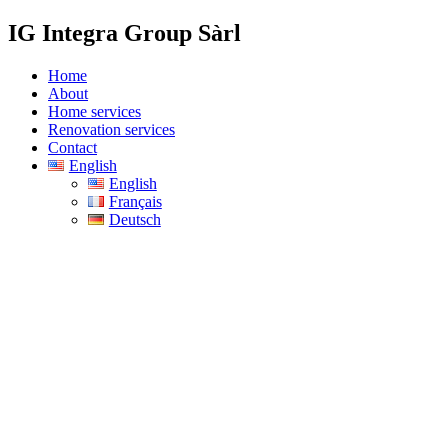
IG
Integra Group Sàrl
Home
About
Home services
Renovation services
Contact
English
English
Français
Deutsch