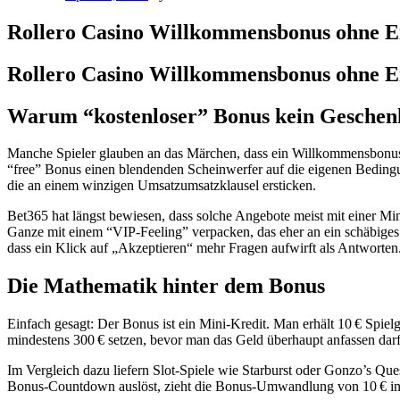
Rollero Casino Willkommensbonus ohne Ein
Rollero Casino Willkommensbonus ohne Ein
Warum “kostenloser” Bonus kein Geschenk
Manche Spieler glauben an das Märchen, dass ein Willkommensbonus ohn
“free” Bonus einen blendenden Scheinwerfer auf die eigenen Bedingung
die an einem winzigen Umsatzumsatzklausel ersticken.
Bet365 hat längst bewiesen, dass solche Angebote meist mit einer M
Ganze mit einem “VIP‑Feeling” verpacken, das eher an ein schäbiges M
dass ein Klick auf „Akzeptieren“ mehr Fragen aufwirft als Antworten
Die Mathematik hinter dem Bonus
Einfach gesagt: Der Bonus ist ein Mini‑Kredit. Man erhält 10 € Spiel
mindestens 300 € setzen, bevor man das Geld überhaupt anfassen darf.
Im Vergleich dazu liefern Slot‑Spiele wie Starburst oder Gonzo’s Que
Bonus‑Countdown auslöst, zieht die Bonus‑Umwandlung von 10 € in Ec