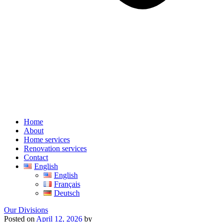
Home
About
Home services
Renovation services
Contact
English
English
Français
Deutsch
Our Divisions
Posted on
April 12, 2026
by