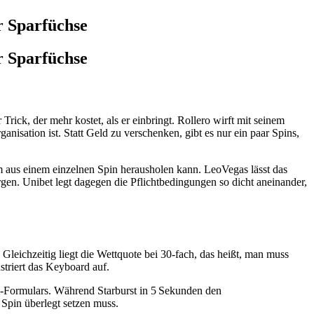
r Sparfüchse
r Sparfüchse
ick, der mehr kostet, als er einbringt. Rollero wirft mit seinem
isation ist. Statt Geld zu verschenken, gibt es nur ein paar Spins,
 aus einem einzelnen Spin herausholen kann. LeoVegas lässt das
en. Unibet legt dagegen die Pflicht­bedingungen so dicht aneinander,
Gleichzeitig liegt die Wettquote bei 30‑fach, das heißt, man muss
striert das Keyboard auf.
aim‑Formulars. Während Starburst in 5 Sekunden den
Spin überlegt setzen muss.