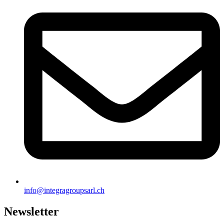
info@integragroupsarl.ch
Newsletter