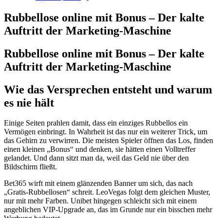
Rubbellose online mit Bonus – Der kalte
Auftritt der Marketing‑Maschine
Rubbellose online mit Bonus – Der kalte
Auftritt der Marketing‑Maschine
Wie das Versprechen entsteht und warum
es nie hält
Einige Seiten prahlen damit, dass ein einziges Rubbellos ein
Vermögen einbringt. In Wahrheit ist das nur ein weiterer Trick, um
das Gehirn zu verwirren. Die meisten Spieler öffnen das Los, finden
einen kleinen „Bonus“ und denken, sie hätten einen Volltreffer
gelandet. Und dann sitzt man da, weil das Geld nie über den
Bildschirm fließt.
Bet365 wirft mit einem glänzenden Banner um sich, das nach
„Gratis‑Rubbellosen“ schreit. LeoVegas folgt dem gleichen Muster,
nur mit mehr Farben. Unibet hingegen schleicht sich mit einem
angeblichen VIP‑Upgrade an, das im Grunde nur ein bisschen mehr