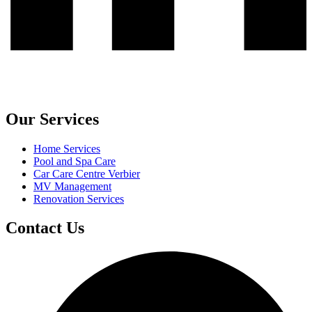
Our Services
Home Services
Pool and Spa Care
Car Care Centre Verbier
MV Management
Renovation Services
Contact Us