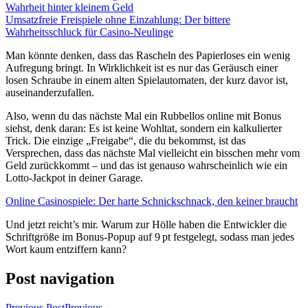
Wahrheit hinter kleinem Geld
Umsatzfreie Freispiele ohne Einzahlung: Der bittere
Wahrheitsschluck für Casino‑Neulinge
Man könnte denken, dass das Rascheln des Papierloses ein wenig
Aufregung bringt. In Wirklichkeit ist es nur das Geräusch einer
losen Schraube in einem alten Spielautomaten, der kurz davor ist,
auseinanderzufallen.
Also, wenn du das nächste Mal ein Rubbellos online mit Bonus
siehst, denk daran: Es ist keine Wohltat, sondern ein kalkulierter
Trick. Die einzige „Freigabe“, die du bekommst, ist das
Versprechen, dass das nächste Mal vielleicht ein bisschen mehr vom
Geld zurückkommt – und das ist genauso wahrscheinlich wie ein
Lotto‑Jackpot in deiner Garage.
Online Casinospiele: Der harte Schnickschnack, den keiner braucht
Und jetzt reicht’s mir. Warum zur Hölle haben die Entwickler die
Schriftgröße im Bonus‑Popup auf 9 pt festgelegt, sodass man jedes
Wort kaum entziffern kann?
Post navigation
Previous Post
Previous