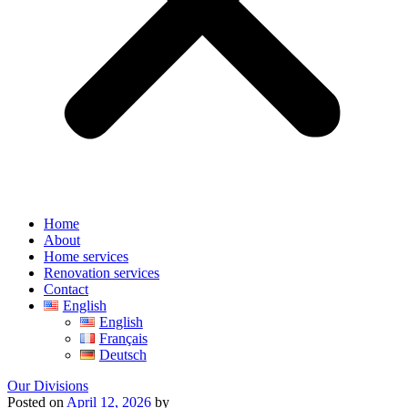
Home
About
Home services
Renovation services
Contact
English
English
Français
Deutsch
Our Divisions
Posted on
April 12, 2026
by