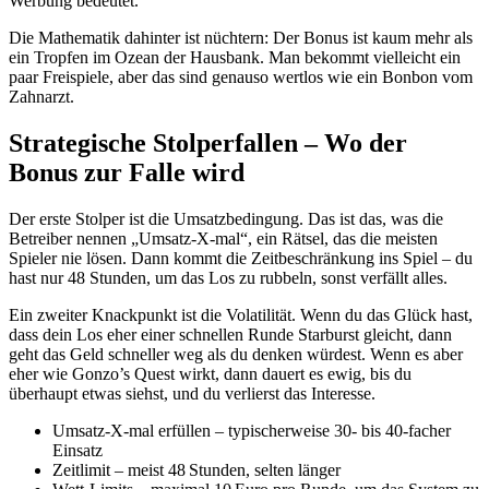
Werbung bedeutet.
Die Mathematik dahinter ist nüchtern: Der Bonus ist kaum mehr als
ein Tropfen im Ozean der Hausbank. Man bekommt vielleicht ein
paar Freispiele, aber das sind genauso wertlos wie ein Bonbon vom
Zahnarzt.
Strategische Stolperfallen – Wo der
Bonus zur Falle wird
Der erste Stolper ist die Umsatzbedingung. Das ist das, was die
Betreiber nennen „Umsatz‑X‑mal“, ein Rätsel, das die meisten
Spieler nie lösen. Dann kommt die Zeitbeschränkung ins Spiel – du
hast nur 48 Stunden, um das Los zu rubbeln, sonst verfällt alles.
Ein zweiter Knackpunkt ist die Volatilität. Wenn du das Glück hast,
dass dein Los eher einer schnellen Runde Starburst gleicht, dann
geht das Geld schneller weg als du denken würdest. Wenn es aber
eher wie Gonzo’s Quest wirkt, dann dauert es ewig, bis du
überhaupt etwas siehst, und du verlierst das Interesse.
Umsatz‑X‑mal erfüllen – typischerweise 30‑ bis 40‑facher
Einsatz
Zeitlimit – meist 48 Stunden, selten länger