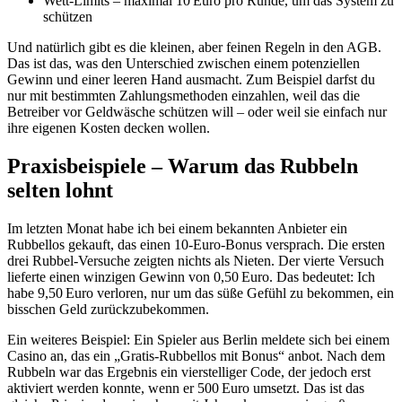
Wett‑Limits – maximal 10 Euro pro Runde, um das System zu
schützen
Und natürlich gibt es die kleinen, aber feinen Regeln in den AGB.
Das ist das, was den Unterschied zwischen einem potenziellen
Gewinn und einer leeren Hand ausmacht. Zum Beispiel darfst du
nur mit bestimmten Zahlungsmethoden einzahlen, weil das die
Betreiber vor Geldwäsche schützen will – oder weil sie einfach nur
ihre eigenen Kosten decken wollen.
Praxisbeispiele – Warum das Rubbeln
selten lohnt
Im letzten Monat habe ich bei einem bekannten Anbieter ein
Rubbellos gekauft, das einen 10‑Euro‑Bonus versprach. Die ersten
drei Rubbel‑Versuche zeigten nichts als Nieten. Der vierte Versuch
lieferte einen winzigen Gewinn von 0,50 Euro. Das bedeutet: Ich
habe 9,50 Euro verloren, nur um das süße Gefühl zu bekommen, ein
bisschen Geld zurückzubekommen.
Ein weiteres Beispiel: Ein Spieler aus Berlin meldete sich bei einem
Casino an, das ein „Gratis‑Rubbellos mit Bonus“ anbot. Nach dem
Rubbeln war das Ergebnis ein vierstelliger Code, der jedoch erst
aktiviert werden konnte, wenn er 500 Euro umsetzt. Das ist das